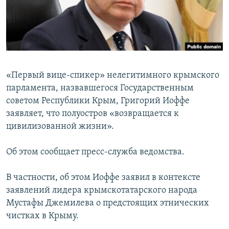
ПРИСОЕДИНЯЙТЕСЬ!
ПОБЕДИТЕЛЕЙ НЕ СУДЯТ?
КРЫМ.НЕПОКОРЕННЫЙ
ELIFBE
УКРАИНСКАЯ ПРОБЛЕМА КРЫМА
«Первый вице-спикер» нелегитимного крымского
Все сайты RFE/RL
парламента, назвавшегося Государственным
советом Республики Крым, Григорий Иоффе
заявляет, что полуостров «возвращается к
цивилизованной жизни».
Об этом сообщает пресс-служба ведомства.
В частности, об этом Иоффе заявил в контексте
заявлений лидера крымскотатарского народа
Мустафы Джемилева о предстоящих этнических
чистках в Крыму.