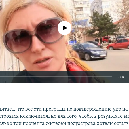
No media source currently available
0:59
EMBED
итает, что все эти преграды по подтверждению украи
строятся исключительно для того, чтобы в результате 
только три процента жителей полуострова хотели остать