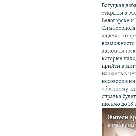
Богуцкая доб
открыты в оч
Белогорске и 
Симферополя,
людей, которы
возможности 
автоматическ
которые наход
прийти в миг
Вложить в нег
несовершенно
обратному адр
справка будет
письмо до 18 
видео
Крым.