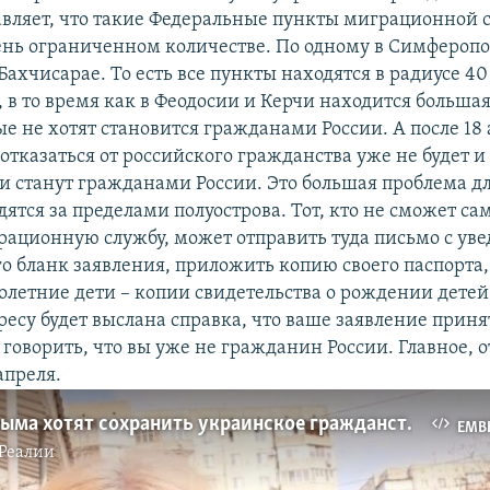
авляет, что такие Федеральные пункты миграционной
ень ограниченном количестве. По одному в Симферопо
Бахчисарае. То есть все пункты находятся в радиусе 40
 в то время как в Феодосии и Керчи находится большая
е не хотят становится гражданами России. А после 18
отказаться от российского гражданства уже не будет 
и станут гражданами России. Это большая проблема д
ятся за пределами полуострова. Тот, кто не сможет са
рационную службу, может отправить туда письмо с ув
о бланк заявления, приложить копию своего паспорта, 
летние дети – копии свидетельства о рождении детей.
есу будет выслана справка, что ваше заявление принят
 говорить, что вы уже не гражданин России. Главное, 
апреля.
Жители Крыма хотят сохранить украинское гражданство
EMB
Реалии