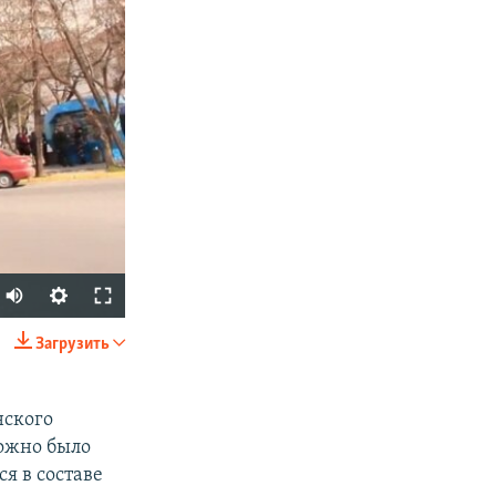
Загрузить
SHARE
нского
можно было
ся в составе