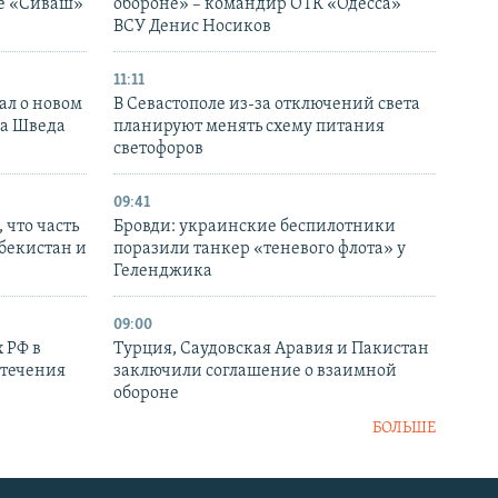
ке «Сиваш»
обороне» – командир ОТК «Одесса»
ВСУ Денис Носиков
11:11
ал о новом
В Севастополе из-за отключений света
ка Шведа
планируют менять схему питания
светофоров
09:41
 что часть
Бровди: украинские беспилотники
збекистан и
поразили танкер «теневого флота» у
Геленджика
09:00
 РФ в
Турция, Саудовская Аравия и Пакистан
стечения
заключили соглашение о взаимной
обороне
БОЛЬШЕ