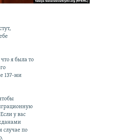
тут,
ебе
что я была то
ого
е 137-ми
чтобы
миграционную
Если у вас
ажданами
м случае по
о.