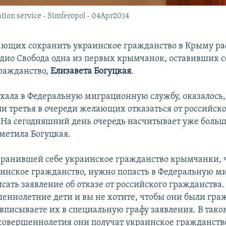
ation service - Simferopol - 04Apr2014
ающих сохранить украинское гражданство в Крыму рас
адио Свобода одна из первых крымчанок, оставивших с
ражданство,
Елизавета Богуцкая
.
ехала в Федеральную миграционную службу, оказалось, 
 ли третья в очереди желающих отказаться от российск
 На сегодняшний день очередь насчитывает уже больш
тметила Богуцкая.
хранившей себе украинское гражданство крымчанки, 
аинское гражданство, нужно попасть в Федеральную 
сать заявление об отказе от российского гражданства. 
шеннолетние дети и вы не хотите, чтобы они были гр
 вписываете их в специальную графу заявления. В тако
овершеннолетия они получат украинское гражданств