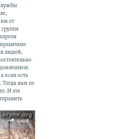
 службы
ле,
 км от
 группа
 апреля
и крымчане
ля людей,
мостоятельно
едомлением.
а если есть
 Тогда вам по
о. И эта
отправить
ED
SHARE