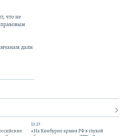
т, что не
px
width
м правовым
рымчанам дали
13:27
оссийские
«На Кинбурне армия РФ в глухой