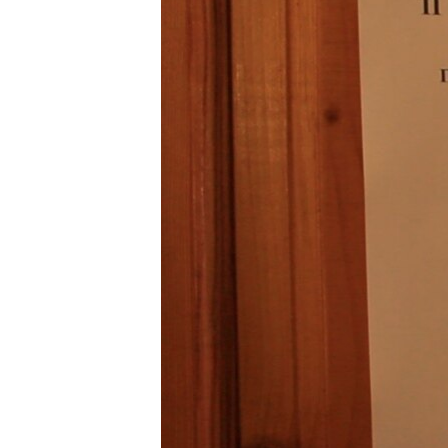
ПОБЕДИТЕЛЕЙ НЕ СУДЯТ?
КРЫМ.НЕПОКОРЕННЫЙ
ELIFBE
УКРАИНСКАЯ ПРОБЛЕМА КРЫМА