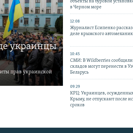
объекты на буровой установ
в Черном море
12:08
Журналист Есипенко рассказ
деле крымского автомехани
где украинцы
10:45
СМИ: В Wildberries сообщили,
складов могут перенести в У
щиты прав украинской
Беларусь
09:29
КРЦ: Украинцев, осужденных
Крыму, не отпускают после и
сроков