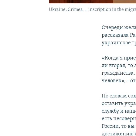
Ukraine, Crimea -- inscription in the migr
​Очереди жел
рассказала Р
украинское г
«Когда я при
ли вторая, то
гражданства.
человек», - о
По словам со
оставить укр
службу и напи
есть несовер
России, то вы
достижению с