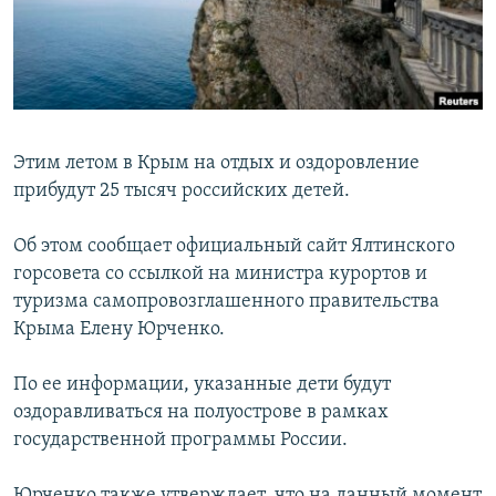
ПРИСОЕДИНЯЙТЕСЬ!
ПОБЕДИТЕЛЕЙ НЕ СУДЯТ?
КРЫМ.НЕПОКОРЕННЫЙ
ELIFBE
УКРАИНСКАЯ ПРОБЛЕМА КРЫМА
Этим летом в Крым на отдых и оздоровление
Все сайты RFE/RL
прибудут 25 тысяч российских детей.
Об этом сообщает официальный сайт Ялтинского
горсовета со ссылкой на министра курортов и
туризма самопровозглашенного правительства
Крыма Елену Юрченко.
По ее информации, указанные дети будут
оздоравливаться на полуострове в рамках
государственной программы России.
Юрченко также утверждает, что на данный момент