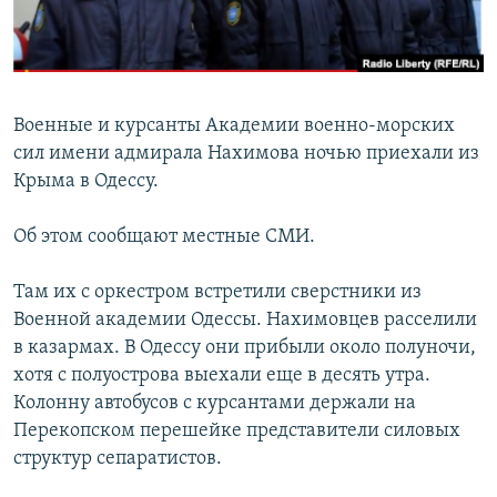
ПРИСОЕДИНЯЙТЕСЬ!
ПОБЕДИТЕЛЕЙ НЕ СУДЯТ?
КРЫМ.НЕПОКОРЕННЫЙ
ELIFBE
Военные и курсанты Академии военно-морских
УКРАИНСКАЯ ПРОБЛЕМА КРЫМА
сил имени адмирала Нахимова ночью приехали из
Все сайты RFE/RL
Крыма в Одессу.
Об этом сообщают местные СМИ.
Там их с оркестром встретили сверстники из
Военной академии Одессы. Нахимовцев расселили
в казармах. В Одессу они прибыли около полуночи,
хотя с полуострова выехали еще в десять утра.
Колонну автобусов с курсантами держали на
Перекопском перешейке представители силовых
структур сепаратистов.