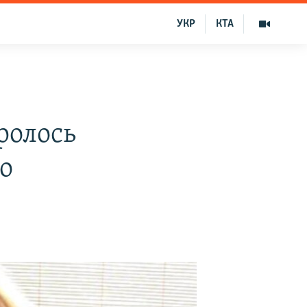
УКР
КТА
ролось
о