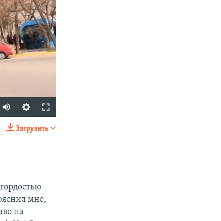
Загрузить
SHARE
 гордостью
ояснил мне,
аво на