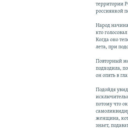
территории РО
россиянкой п
Народ начина
кто голосовал
Когда оно теп
лета, при под
Повторный мо
подходила, п
он опять в гла
Подойдя увид
исключительно
потому что ок
самоликвидир
женщина, кото
знает, подава