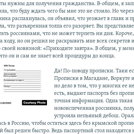
ты нужны для получения гражданства. В-общем, я запи
ла, что буду ждать чего бы мне это не стоило. Но чере
ика распахнулась, он объявил, что уезжает в главк и п
ла, что разъяренная толпа его разорвет. Вы представляе
тать россиянами, что не может терпеть ни дня. Короче,
 ходу, но он решил не раскрывать мне всех секретов и
своей новизной: «Приходите завтра». В общем, у мен
что он и сам не знает всей процедуры до конца.
Да! По-поводу прописки. Таки е
Прописки в Магадане, Воркуте и 
но дело в том, что у многих ее н
есть, выдают паспорта без пропи
точная информация. Одна такая
новоиспеченная россиянка, пол
устроила непьяный дебош. Орала
ась в Россию, чтобы остаться здесь без крымской пропи
ой был решен быстро. Ведь паспортный стол находится 