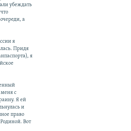
тали убеждать
 что
очереди, а
ссии я
илась. Придя
анпаспорта), я
ийское
денный
 меня с
раину. Я ей
льнулась и
лное право
 Родиной. Вот