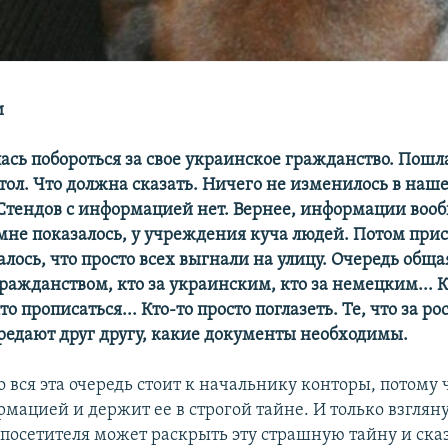
и
лась побороться за свое украинское гражданство. Пошл
тол. Что должна сказать. Ничего не изменилось в наш
 Стендов с информацией нет. Вернее, информации воо
 мне показалось, у учреждения куча людей. Потом при
алось, что просто всех выгнали на улицу. Очередь общая
ражданством, кто за украинским, кто за немецким... К
то прописаться... Кто-то просто поглазеть. Те, что за р
редают друг другу, какие документы необходимы.
о вся эта очередь стоит к начальнику конторы, потому 
рмацией и держит ее в строгой тайне. И только взглян
 посетителя может раскрыть эту страшную тайну и сказ