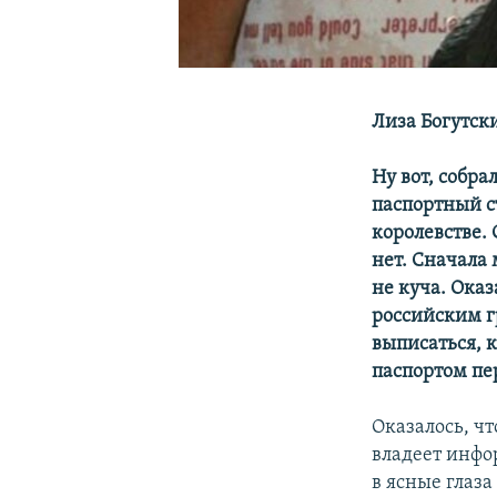
Лиза Богутск
Ну вот, собра
паспортный с
королевстве.
нет. Сначала
не куча. Оказ
российским г
выписаться, к
паспортом пе
Оказалось, чт
владеет инфо
в ясные глаза