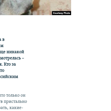
а в
ем
бще никакой
смотрелась –
. Кто за
то
оссийским
что только он
ув пристально
ать, какие-