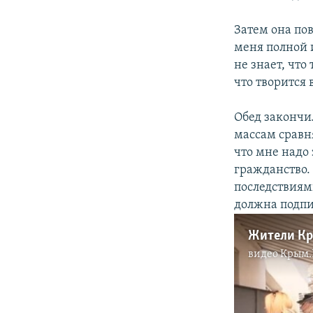
Затем она пов
меня полной 
не знает, что
что творится в
Обед закончил
массам сравня
что мне надо
гражданство.
последствиям
должна подпи
видео
Крым.