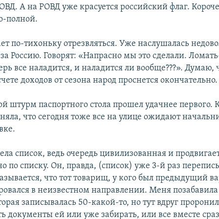
ВД. А на РОВД уже красуется российский флаг. Короче
о-полной.
ет по-тихоньку отрезвляться. Уже наслушалась недовол
 за Россию. Говорят: «Напрасно мы это сделали. Ломать
ерь все наладится, и наладится ли вообще???». Думаю, 
счете доходов от сезона народ проснется окончательно.
й штурм паспортного стола прошел удачнее первого. К
оняла, что сегодня тоже все на улице ожидают начальн
вке.
ела список, ведь очередь цивилизованная и продвигае
 по списку. Он, правда, (список) уже 3-й раз перепис
азывается, что тот товарищ, у кого был предыдущий в
овался в неизвестном направлении. Меня позабавила
рая записывалась 50-какой-то, но тут вдруг проронила
ть документы ей или уже забирать, или все вместе сраз