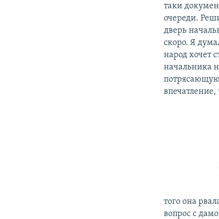
таки докумен
очереди. Реши
дверь начальн
скоро. Я дума
народ хочет с
начальника на
потрясающую 
впечатление, 
того она рвал
вопрос с дам