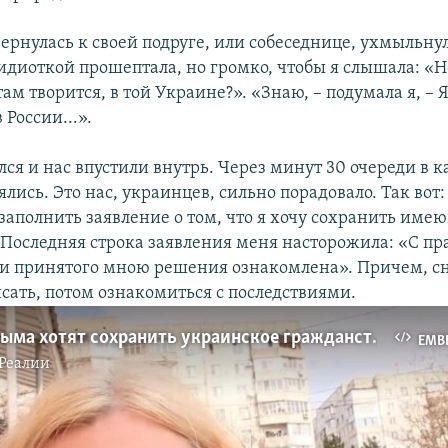
ернулась к своей подруге, или собеседнице, ухмыльнул
идиоткой прошептала, но громко, чтобы я слышала: «
 там творится, в той Украине?». «Знаю, – подумала я, – 
 России...».
ся и нас впустили внутрь. Через минут 30 очереди в 
лись. Это нас, украинцев, сильно порадовало. Так вот:
 заполнить заявление о том, что я хочу сохранить име
 Последняя строка заявления меня насторожила: «С п
и принятого мною решения ознакомлена». Причем, сн
сать, потом ознакомиться с последствиями.
Жители Крыма хотят сохранить украинское гражданство
EMB
Реалии