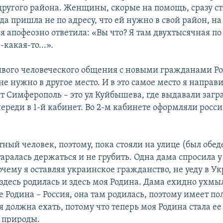
 другого района. Женщины, скорые на помощь, сразу с
юда пришла не по адресу, что ей нужно в свой район, на
 апофеозно ответила: «Вы что? Я там двухтысячная по 
-какая-то...».
ивого человеческого общения с новыми гражданами Ро
не нужно в другое место. И в это самое место я направ
ет Симферополь – это ул Куйбышева, где выдавали загр
череди в 1-й кабинет. Во 2-м кабинете оформляли росс
тный человек, поэтому, пока стояли на улице (был обе
таралась держаться и не грубить. Одна дама спросила у
чему я оставляя украинское гражданство, не уеду в Ук
 здесь родилась и здесь моя Родина. Дама ехидно ухмы
ее Родина – Россия, она там родилась, поэтому имеет по
 я должна ехать, потому что теперь моя Родина стала ее
а природы.