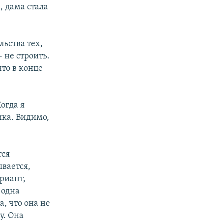
, дама стала
ьства тех,
- не строить.
что в конце
огда я
ика. Видимо,
тся
ывается,
ариант,
 одна
, что она не
у. Она