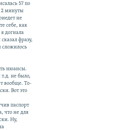
салась 57 по
з 2 минуты
риедет не
те себе, как
 я догнала
 сказал фразу,
я сложилось
сть нюансы.
т.д. не было,
ет вообще. То-
ски. Вот это
учив паспорт
, что не для
ски. Ну,
на