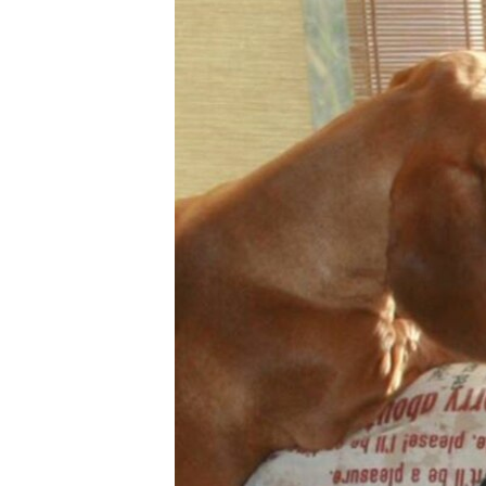
ПОБЕДИТЕЛЕЙ НЕ СУДЯТ?
КРЫМ.НЕПОКОРЕННЫЙ
ELIFBE
УКРАИНСКАЯ ПРОБЛЕМА КРЫМА