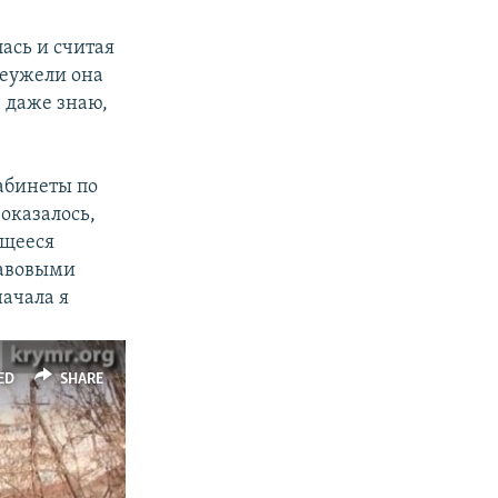
ась и считая
Неужели она
Я даже знаю,
кабинеты по
 оказалось,
ющееся
равовыми
ачала я
ED
SHARE