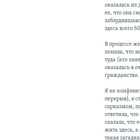
оказалась из
ее, что она с
заблудившаяся
здесь всего 50
В процессе ж
поняла, что м
туда (кто зна
оказалась в о
гражданство.
Я не конфлик
перерыв), я с
сарказмом, по
ответила, что
сказала, что 
жить здесь, а
такая загадк