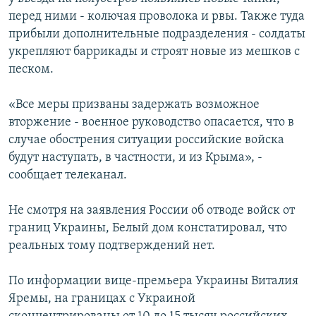
ПРИСОЕДИНЯЙТЕСЬ!
ПОБЕДИТЕЛЕЙ НЕ СУДЯТ?
перед ними - колючая проволока и рвы. Также туда
прибыли дополнительные подразделения - солдаты
КРЫМ.НЕПОКОРЕННЫЙ
укрепляют баррикады и строят новые из мешков с
ELIFBE
песком.
УКРАИНСКАЯ ПРОБЛЕМА КРЫМА
«Все меры призваны задержать возможное
Все сайты RFE/RL
вторжение - военное руководство опасается, что в
случае обострения ситуации российские войска
будут наступать, в частности, и из Крыма», -
сообщает телеканал.
Не смотря на заявления России об отводе войск от
границ Украины, Белый дом констатировал, что
реальных тому подтверждений нет.
По информации вице-премьера Украины Виталия
Яремы, на границах с Украиной