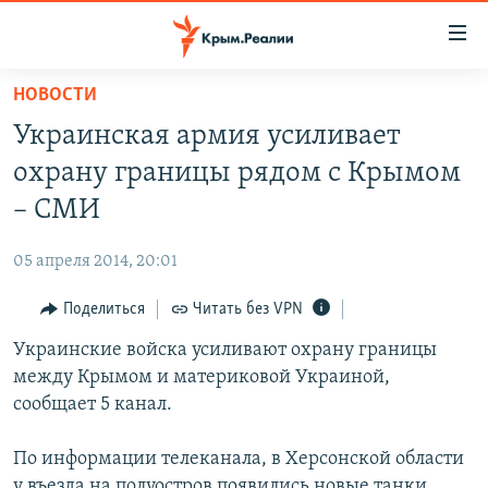
Доступность
ссылки
Вернуться
НОВОСТИ
к
НОВОСТИ
Украинская армия усиливает
основному
СПЕЦПРОЕКТЫ
содержанию
охрану границы рядом с Крымом
ВОДА
Вернутся
ГРУЗ 200
– СМИ
к
ИСТОРИЯ
КАРТА ВОЕННЫХ ОБЪЕКТОВ КРЫМА
главной
05 апреля 2014, 20:01
ЕЩЕ
11 ЛЕТ ОККУПАЦИИ КРЫМА. 11 ИСТОРИЙ СОПРОТИВЛЕНИЯ
навигации
Вернутся
Поделиться
Читать без VPN
РАДІО СВОБОДА
ИНТЕРАКТИВ
к
Украинские войска усиливают охрану границы
КАК ОБОЙТИ БЛОКИРОВКУ
ИНФОГРАФИКА
поиску
между Крымом и материковой Украиной,
ТЕЛЕПРОЕКТ КРЫМ.РЕАЛИИ
сообщает 5 канал.
Українською
СОВЕТЫ ПРАВОЗАЩИТНИКОВ
Qırımtatar
По информации телеканала, в Херсонской области
ПРОПАВШИЕ БЕЗ ВЕСТИ
у въезда на полуостров появились новые танки,