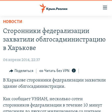
Доступность
ссылки
Вернуться
НОВОСТИ
к
НОВОСТИ
Сторонники федерализации
основному
СПЕЦПРОЕКТЫ
содержанию
захватили облгосадминистрацию
ВОДА
Вернутся
ГРУЗ 200
в Харькове
к
ИСТОРИЯ
КАРТА ВОЕННЫХ ОБЪЕКТОВ КРЫМА
главной
06 апреля 2014, 22:37
ЕЩЕ
11 ЛЕТ ОККУПАЦИИ КРЫМА. 11 ИСТОРИЙ СОПРОТИВЛЕНИЯ
навигации
Вернутся
Поделиться
Читать без VPN
РАДІО СВОБОДА
ИНТЕРАКТИВ
к
В Харькове сторонники федерализации захватили
КАК ОБОЙТИ БЛОКИРОВКУ
ИНФОГРАФИКА
поиску
здание облгосадминистрации.
ТЕЛЕПРОЕКТ КРЫМ.РЕАЛИИ
Українською
Как сообщает УНИАН, несколько сотен
СОВЕТЫ ПРАВОЗАЩИТНИКОВ
Qırımtatar
сторонников федерализации в течение 10 минут
ПРОПАВШИЕ БЕЗ ВЕСТИ
оттеснили до двухсот милиционеров со щитами,