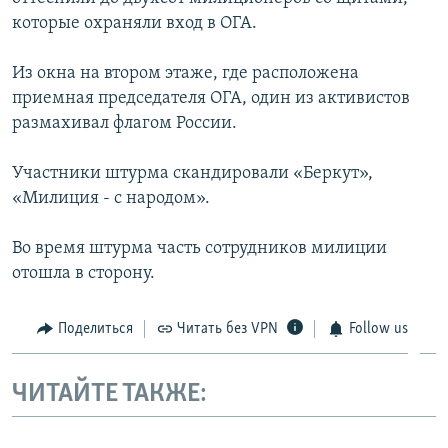
ПРИСОЕДИНЯЙТЕСЬ!
ПОБЕДИТЕЛЕЙ НЕ СУДЯТ?
которые охраняли вход в ОГА.
КРЫМ.НЕПОКОРЕННЫЙ
Из окна на втором этаже, где расположена
ELIFBE
приемная председателя ОГА, один из активистов
размахивал флагом России.
УКРАИНСКАЯ ПРОБЛЕМА КРЫМА
Все сайты RFE/RL
Участники штурма скандировали «Беркут»,
«Милиция - с народом».
Во время штурма часть сотрудников милиции
отошла в сторону.
Поделиться
Читать без VPN
Follow us
ЧИТАЙТЕ ТАКЖЕ: