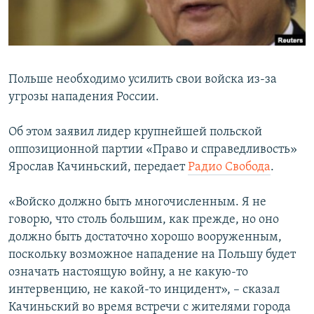
ПРИСОЕДИНЯЙТЕСЬ!
ПОБЕДИТЕЛЕЙ НЕ СУДЯТ?
КРЫМ.НЕПОКОРЕННЫЙ
ELIFBE
Польше необходимо усилить свои войска из-за
УКРАИНСКАЯ ПРОБЛЕМА КРЫМА
угрозы нападения России.
Все сайты RFE/RL
Об этом заявил лидер крупнейшей польской
оппозиционной партии «Право и справедливость»
Ярослав Качиньский, передает
Радио Свобода
.
«Войско должно быть многочисленным. Я не
говорю, что столь большим, как прежде, но оно
должно быть достаточно хорошо вооруженным,
поскольку возможное нападение на Польшу будет
означать настоящую войну, а не какую-то
интервенцию, не какой-то инцидент», – сказал
Качиньский во время встречи с жителями города