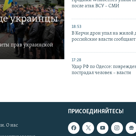
Продажи Wildberries упали н
после атак ВСУ – СМИ
где украинцы
18:53
В Керчи дрон упал на жилой 
российские власти сообщают
щиты прав украинской
17:28
Удар РФ по Одессе: поврежде
пострадал человек – власти
ПРИСОЕДИНЯЙТЕСЬ!
и. О нас