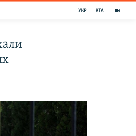
УКР
КТА
хали
их