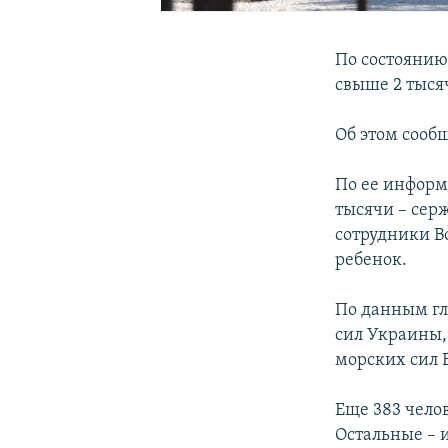
По состоянию
свыше 2 тыся
Об этом сооб
По ее информ
тысячи – сер
сотрудники В
ребенок.
По данным гл
сил Украины,
морских сил В
Еще 383 чело
Остальные – 