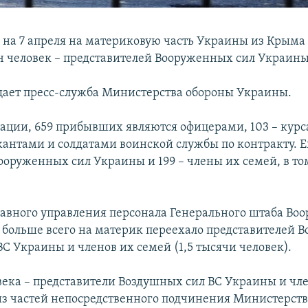
 на 7 апреля на материковую часть Украины из Крым
ч человек – представителей Вооруженных сил Украины
щает пресс-служба Министерства обороны Украины.
ации, 659 прибывших являются офицерами, 103 – курса
жантами и солдатами воинской службы по контракту. Е
ооруженных сил Украины и 199 – члены их семей, в том
авного управления персонала Генерального штаба Во
 больше всего на материк переехало представителей В
С Украины и членов их семей (1,5 тысячи человек).
века – представители Воздушных сил ВС Украины и чл
из частей непосредственного подчинения Министерств