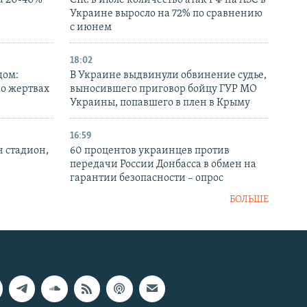
а 20-40%
CIR: в июле количество атак РФ на АЗС в
Украине выросло на 72% по сравнению
с июнем
18:02
дом:
В Украине выдвинули обвинение судье,
 о жертвах
выносившего приговор бойцу ГУР МО
Украины, попавшего в плен в Крыму
16:59
н стадион,
60 процентов украинцев против
передачи России Донбасса в обмен на
гарантии безопасности – опрос
БОЛЬШЕ