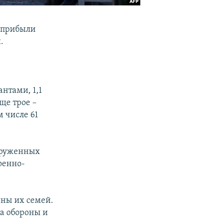
а прибыли
.
нтами, 1,1
ще трое –
 числе 61
оруженных
оенно-
ены их семей.
а обороны и