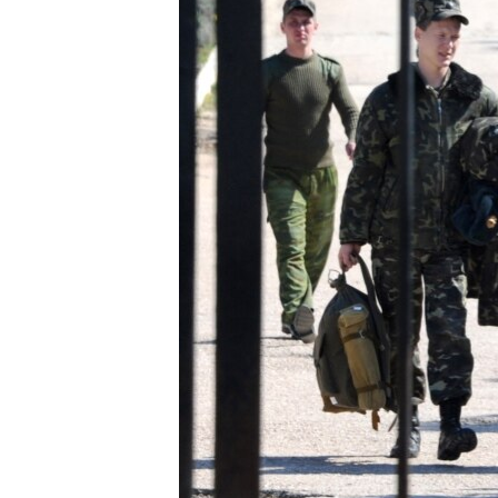
ПОБЕДИТЕЛЕЙ НЕ СУДЯТ?
КРЫМ.НЕПОКОРЕННЫЙ
ELIFBE
УКРАИНСКАЯ ПРОБЛЕМА КРЫМА