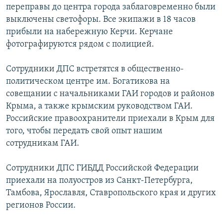
переправы до центра города заблаговременно были
ПРИСОЕДИНЯЙТЕСЬ!
ПОБЕДИТЕЛЕЙ НЕ СУДЯТ?
выключены светофоры. Все экипажи в 18 часов
КРЫМ.НЕПОКОРЕННЫЙ
прибыли на набережную Керчи. Керчане
фотографируются рядом с полицией.
ELIFBE
УКРАИНСКАЯ ПРОБЛЕМА КРЫМА
Сотрудники ДПС встретятся в общественно-
Все сайты RFE/RL
политическом центре им. Богатикова на
совещании с начальниками ГАИ городов и районов
Крыма, а также крымским руководством ГАИ.
Российские правоохранители приехали в Крым для
того, чтобы передать свой опыт нашим
сотрудникам ГАИ.
Сотрудники ДПС ГИБДД Российской Федерации
приехали на полуостров из Санкт-Петербурга,
Тамбова, Ярославля, Ставропольского края и других
регионов России.