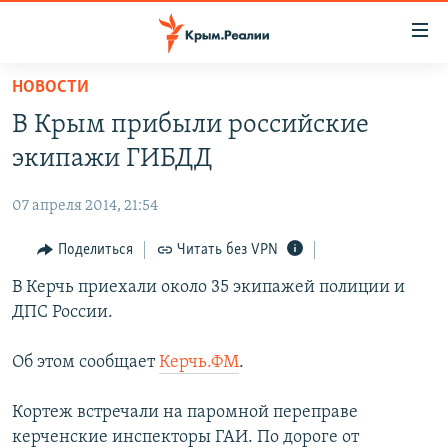
Доступность
ссылки
Вернуться
НОВОСТИ
к
НОВОСТИ
В Крым прибыли российские
основному
СПЕЦПРОЕКТЫ
содержанию
экипажи ГИБДД
ВОДА
Вернутся
ГРУЗ 200
к
07 апреля 2014, 21:54
ИСТОРИЯ
КАРТА ВОЕННЫХ ОБЪЕКТОВ КРЫМА
главной
ЕЩЕ
Поделиться
Читать без VPN
11 ЛЕТ ОККУПАЦИИ КРЫМА. 11 ИСТОРИЙ СОПРОТИВЛЕНИЯ
навигации
Вернутся
РАДІО СВОБОДА
В Керчь приехали около 35 экипажей полиции и
ИНТЕРАКТИВ
к
ДПС России.
КАК ОБОЙТИ БЛОКИРОВКУ
ИНФОГРАФИКА
поиску
ТЕЛЕПРОЕКТ КРЫМ.РЕАЛИИ
Об этом сообщает
Керчь.ФМ
.
Українською
СОВЕТЫ ПРАВОЗАЩИТНИКОВ
Qırımtatar
Кортеж встречали на паромной переправе
ПРОПАВШИЕ БЕЗ ВЕСТИ
керченские инспекторы ГАИ. По дороге от