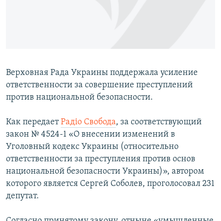
ПРИСОЕДИНЯЙТЕСЬ!
ПОБЕДИТЕЛЕЙ НЕ СУДЯТ?
КРЫМ.НЕПОКОРЕННЫЙ
ELIFBE
УКРАИНСКАЯ ПРОБЛЕМА КРЫМА
Верховная Рада Украины поддержала усиление
Все сайты RFE/RL
ответственности за совершение преступлений
против национальной безопасности.
Как передает
Радіo Свобода
, за соответствующий
закон № 4524-1 «О внесении изменений в
Уголовный кодекс Украины (относительно
ответственности за преступления против основ
национальной безопасности Украины)», автором
которого является Сергей Соболев, проголосовал 231
депутат.
Согласно принятому закону, отныне «умышленные