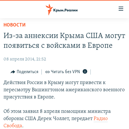
Доступность
ссылки
Вернуться
НОВОСТИ
к
НОВОСТИ
Из-за аннексии Крыма США могут
основному
СПЕЦПРОЕКТЫ
содержанию
появиться с войсками в Европе
ВОДА
Вернутся
ГРУЗ 200
к
08 апреля 2014, 21:52
ИСТОРИЯ
КАРТА ВОЕННЫХ ОБЪЕКТОВ КРЫМА
главной
ЕЩЕ
Поделиться
Читать без VPN
11 ЛЕТ ОККУПАЦИИ КРЫМА. 11 ИСТОРИЙ СОПРОТИВЛЕНИЯ
навигации
Вернутся
РАДІО СВОБОДА
Действия России в Крыму могут привести к
ИНТЕРАКТИВ
к
пересмотру Вашингтоном американского военного
КАК ОБОЙТИ БЛОКИРОВКУ
ИНФОГРАФИКА
поиску
присутствия в Европе.
ТЕЛЕПРОЕКТ КРЫМ.РЕАЛИИ
Українською
Об этом заявил 8 апреля помощник министра
СОВЕТЫ ПРАВОЗАЩИТНИКОВ
Qırımtatar
обороны США Дерек Чоллет, передает
Радио
ПРОПАВШИЕ БЕЗ ВЕСТИ
Свобода
.