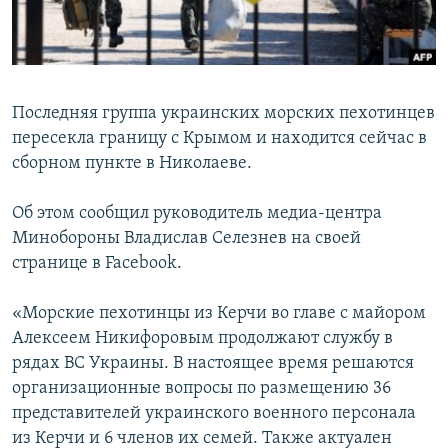
ПРИСОЕДИНЯЙТЕСЬ!
ПОБЕДИТЕЛЕЙ НЕ СУДЯТ?
КРЫМ.НЕПОКОРЕННЫЙ
ELIFBE
Последняя группа украинских морских пехотинцев
УКРАИНСКАЯ ПРОБЛЕМА КРЫМА
пересекла границу с Крымом и находится сейчас в
Все сайты RFE/RL
сборном пункте в Николаеве.
Об этом сообщил руководитель медиа-центра
Минобороны Владислав Селезнев на своей
странице в Facebook.
«Морские пехотинцы из Керчи во главе с майором
Алексеем Никифоровым продолжают службу в
рядах ВС Украины. В настоящее время решаются
организационные вопросы по размещению 36
представителей украинского военного персонала
из Керчи и 6 членов их семей. Также актуален