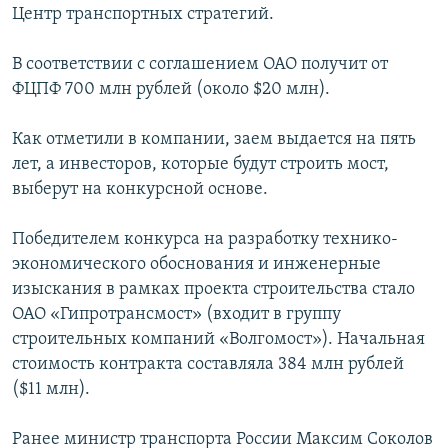
Центр транспортных стратегий.
ПРИСОЕДИНЯЙТЕСЬ!
ПОБЕДИТЕЛЕЙ НЕ СУДЯТ?
КРЫМ.НЕПОКОРЕННЫЙ
В соответствии с соглашением ОАО получит от
ФЦПФ 700 млн рублей (около $20 млн).
ELIFBE
УКРАИНСКАЯ ПРОБЛЕМА КРЫМА
Как отметили в компании, заем выдается на пять
Все сайты RFE/RL
лет, а инвесторов, которые будут строить мост,
выберут на конкурсной основе.
Победителем конкурса на разработку технико-
экономического обоснования и инженерные
изыскания в рамках проекта строительства стало
ОАО «Гипротрансмост» (входит в группу
строительных компаний «Волгомост»). Начальная
стоимость контракта составляла 384 млн рублей
($11 млн).
Ранее министр транспорта России Максим Соколов