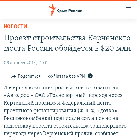
Доступность
ссылки
Вернуться
НОВОСТИ
к
НОВОСТИ
Проект строительства Керченскго
основному
СПЕЦПРОЕКТЫ
содержанию
моста России обойдется в $20 млн
ВОДА
Вернутся
ГРУЗ 200
к
09 апреля 2014, 11:01
ИСТОРИЯ
КАРТА ВОЕННЫХ ОБЪЕКТОВ КРЫМА
главной
ЕЩЕ
Поделиться
Читать без VPN
11 ЛЕТ ОККУПАЦИИ КРЫМА. 11 ИСТОРИЙ СОПРОТИВЛЕНИЯ
навигации
Вернутся
РАДІО СВОБОДА
Дочерняя компания российской госкомпании
ИНТЕРАКТИВ
к
«Автодор» – ОАО «Транспортный переход через
КАК ОБОЙТИ БЛОКИРОВКУ
ИНФОГРАФИКА
поиску
Керченский пролив» и Федеральный центр
ТЕЛЕПРОЕКТ КРЫМ.РЕАЛИИ
проектного финансирования (ФЦПФ, «дочка»
Українською
Внешэкономбанка) подписали соглашение на
СОВЕТЫ ПРАВОЗАЩИТНИКОВ
Qırımtatar
подготовку проекта строительства транспортного
ПРОПАВШИЕ БЕЗ ВЕСТИ
перехода через Керченский пролив, сообщает