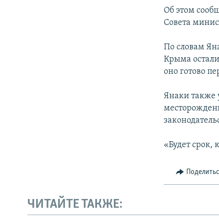
ПОБЕДИТЕЛЕЙ НЕ СУДЯТ?
Об этом сооб
КРЫМ.НЕПОКОРЕННЫЙ
Совета минис
ELIFBE
По словам Яна
УКРАИНСКАЯ ПРОБЛЕМА КРЫМА
Крыма остали
оно готово п
Янаки также 
месторождени
законодатель
«Будет срок, 
Поделить
ЧИТАЙТЕ ТАКЖЕ: