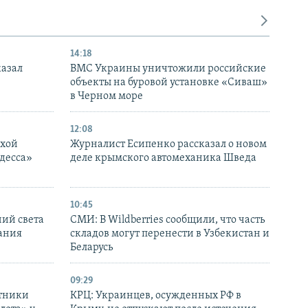
14:18
казал
ВМС Украины уничтожили российские
объекты на буровой установке «Сиваш»
в Черном море
12:08
ухой
Журналист Есипенко рассказал о новом
десса»
деле крымского автомеханика Шведа
10:45
ний света
СМИ: В Wildberries сообщили, что часть
ания
складов могут перенести в Узбекистан и
Беларусь
09:29
отники
КРЦ: Украинцев, осужденных РФ в