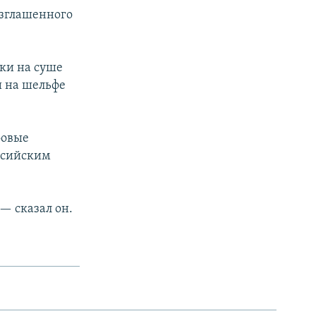
озглашенного
тки на суше
и на шельфе
фовые
ссийским
— сказал он.