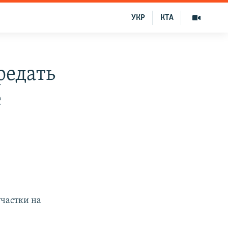
УКР
КТА
редать
е
участки на