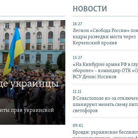
НОВОСТИ
16:27
Легион «Свобода России» по
кадры разведки моста через
Керченский пролив
13:27
«На Кинбурне армия РФ в гл
обороне» – командир ОТК «О
ВСУ Денис Носиков
где украинцы
11:11
В Севастополе из-за отключе
планируют менять схему пит
щиты прав украинской
светофоров
09:41
Бровди: украинские беспил