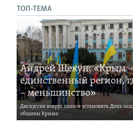
ТОП-ТЕМА
Андрей Щекун: «Крым –
единственный регион, 
– меньшинство»
Дискуссия вокруг планов установить День за
общины Крыма