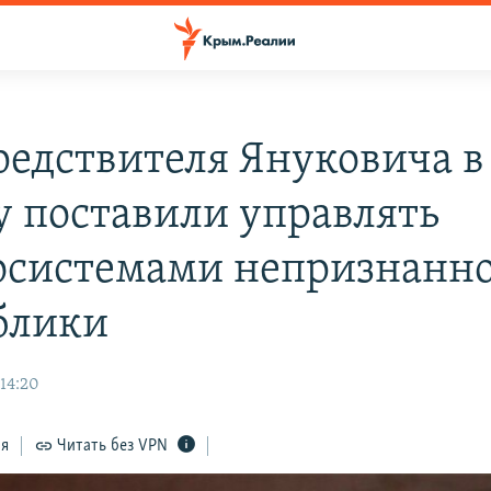
редствителя Януковича в
 поставили управлять
осистемами непризнанн
блики
 14:20
ся
Читать без VPN