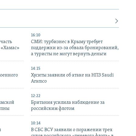
16:10
часть
СМИ: турбизнес в Крыму требует
я «Хамас»
поддержки из-за обвала бронирований,
а туристы не могут вернуть деньги
14:15
военного
Хуситы заявили об атаке на НПЗ Saudi
Aramco
12:22
ымской
Британия усилила наблюдение за
упны
российским флотом
10:14
ы
В СБС ВСУ заявили о поражении трех