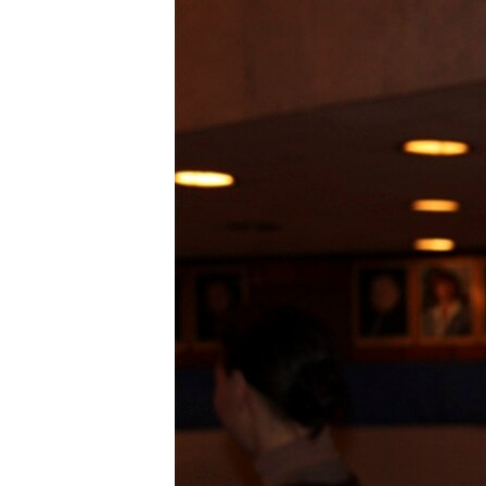
ПОБЕДИТЕЛЕЙ НЕ СУДЯТ?
КРЫМ.НЕПОКОРЕННЫЙ
ELIFBE
УКРАИНСКАЯ ПРОБЛЕМА КРЫМА