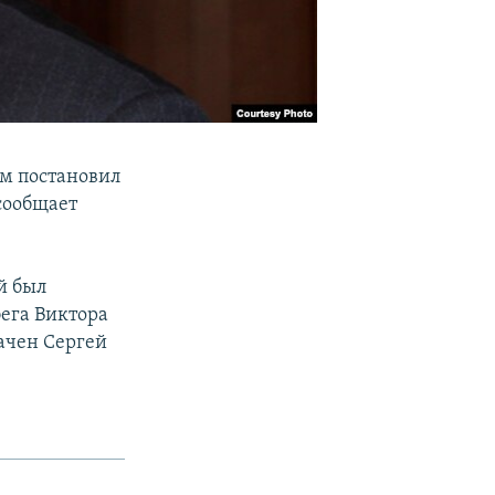
м постановил
сообщает
й был
ега Виктора
ачен Сергей