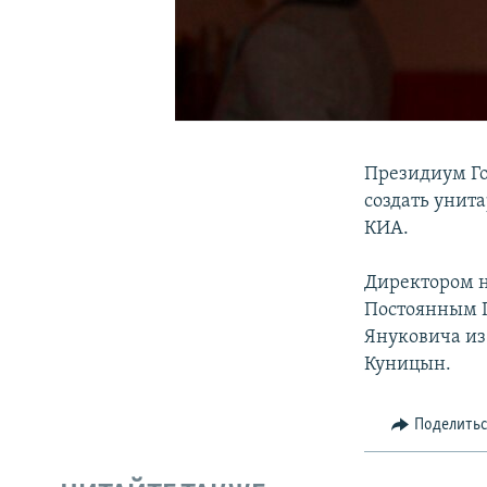
Президиум Го
создать унит
КИА.
Директором н
Постоянным П
Януковича из
Куницын.
Поделить