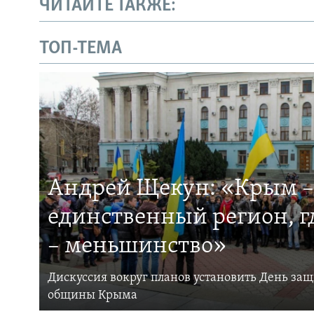
ЧИТАЙТЕ ТАКЖЕ:
ТОП-ТЕМА
Андрей Щекун: «Крым –
единственный регион, 
– меньшинство»
Дискуссия вокруг планов установить День за
общины Крыма