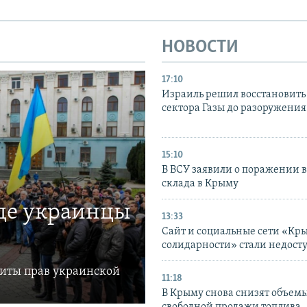
НОВОСТИ
17:10
Израиль решил восстановить 
сектора Газы до разоружени
15:10
В ВСУ заявили о поражении 
склада в Крыму
где украинцы
13:33
Сайт и социальные сети «Кр
солидарности» стали недост
щиты прав украинской
11:18
В Крыму снова снизят объем