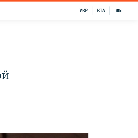
УКР
КТА
ой