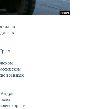
явил на
адислав
 Крым.
овском
Российской
тво военных
а Андря
 всех
водят корвет