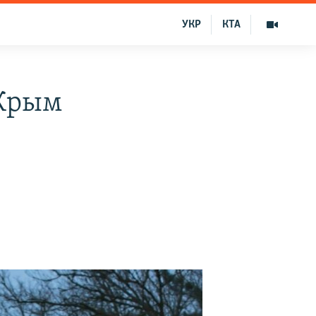
УКР
КТА
 Крым