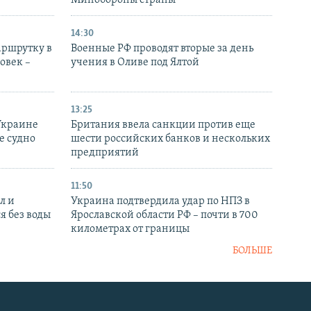
Минобороны страны
14:30
аршрутку в
Военные РФ проводят вторые за день
овек –
учения в Оливе под Ялтой
13:25
Украине
Британия ввела санкции против еще
е судно
шести российских банков и нескольких
предприятий
11:50
л и
Украина подтвердила удар по НПЗ в
я без воды
Ярославской области РФ – почти в 700
километрах от границы
БОЛЬШЕ