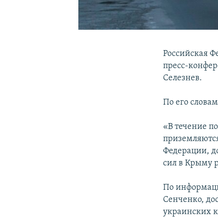
Российская Ф
пресс-конфер
Селезнев.
По его слова
«В течение п
приземляются
Федерации, д
сил в Крыму р
По информаци
Сенченко, до
украинских к