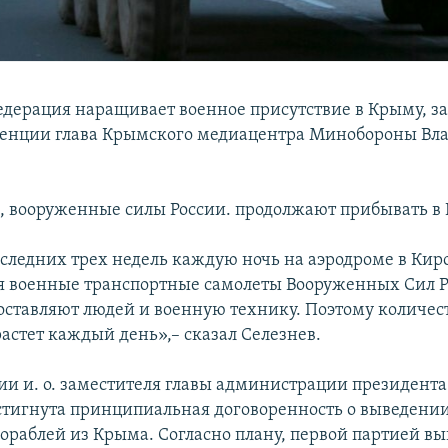
едерация наращивает военное присутствие в Крыму, за
енции глава Крымского медиацентра Минобороны Вл
м, вооруженные силы России. продолжают прибывать в
оследних трех недель каждую ночь на аэродроме в Кир
 военные транспортные самолеты Вооруженных Сил 
оставляют людей и военную технику. Поэтому количес
астет каждый день»,– сказал Селезнев.
и и. о. заместителя главы администрации президент
стигнута принципиальная договоренность о выведении
ораблей из Крыма. Согласно плану, первой партией вы