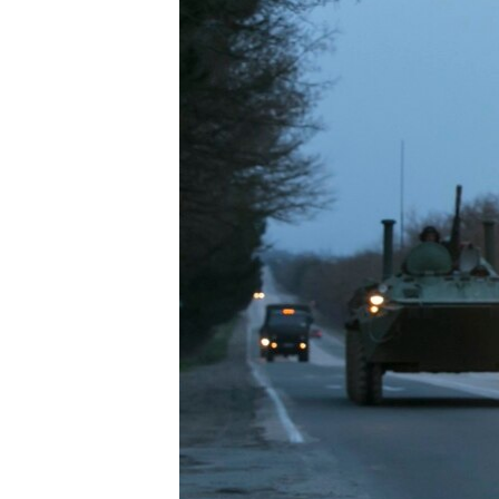
ПОБЕДИТЕЛЕЙ НЕ СУДЯТ?
КРЫМ.НЕПОКОРЕННЫЙ
ELIFBE
УКРАИНСКАЯ ПРОБЛЕМА КРЫМА