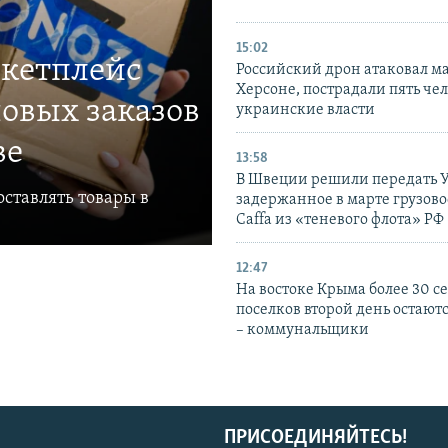
15:02
ркетплейс
Российский дрон атаковал м
Херсоне, пострадали пять чел
овых заказов
украинские власти
ве
13:58
В Швеции решили передать 
ставлять товары в
задержанное в марте грузово
Caffa из «теневого флота» РФ
12:47
На востоке Крыма более 30 се
поселков второй день остаютс
– коммунальщики
ПРИСОЕДИНЯЙТЕСЬ!