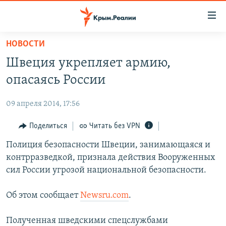
Доступность
ссылки
Вернуться
НОВОСТИ
к
НОВОСТИ
Швеция укрепляет армию,
основному
СПЕЦПРОЕКТЫ
содержанию
опасаясь России
ВОДА
Вернутся
ГРУЗ 200
к
09 апреля 2014, 17:56
ИСТОРИЯ
КАРТА ВОЕННЫХ ОБЪЕКТОВ КРЫМА
главной
ЕЩЕ
Поделиться
Читать без VPN
11 ЛЕТ ОККУПАЦИИ КРЫМА. 11 ИСТОРИЙ СОПРОТИВЛЕНИЯ
навигации
Вернутся
РАДІО СВОБОДА
Полиция безопасности Швеции, занимающаяся и
ИНТЕРАКТИВ
к
контрразведкой, признала действия Вооруженных
КАК ОБОЙТИ БЛОКИРОВКУ
ИНФОГРАФИКА
поиску
сил России угрозой национальной безопасности.
ТЕЛЕПРОЕКТ КРЫМ.РЕАЛИИ
Українською
Об этом сообщает
Newsru.com
.
СОВЕТЫ ПРАВОЗАЩИТНИКОВ
Qırımtatar
ПРОПАВШИЕ БЕЗ ВЕСТИ
Полученная шведскими спецслужбами