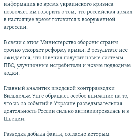
информация во время украинского кризиса
ПРИСОЕДИНЯЙТЕСЬ!
ПОБЕДИТЕЛЕЙ НЕ СУДЯТ?
позволяет им говорить о том, что российская армия
КРЫМ.НЕПОКОРЕННЫЙ
в настоящее время готовится к вооруженной
агрессии.
ELIFBE
УКРАИНСКАЯ ПРОБЛЕМА КРЫМА
В связи с этим Министерство обороны страны
Все сайты RFE/RL
срочно ускоряет реформу армии. В результате нее
ожидается, что Швеция получит новые системы
ПВО, улучшенные истребители и новые подводные
лодки.
Главный аналитик шведской контрразведки
Вильхельм Унге обращает особое внимание на то,
что из-за событий в Украине разведывательная
деятельность России сильно активизировалась и в
Швеции.
Разведка добыла факты, согласно которым