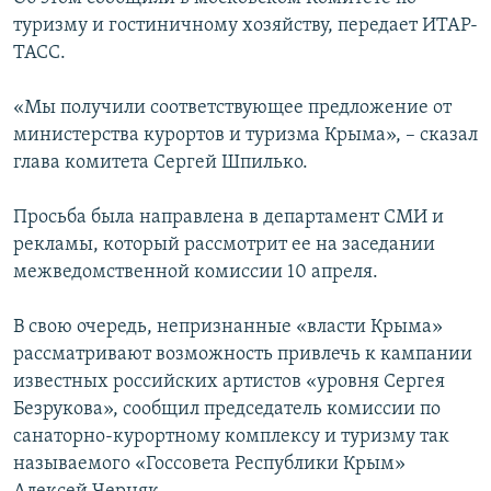
ПРИСОЕДИНЯЙТЕСЬ!
ПОБЕДИТЕЛЕЙ НЕ СУДЯТ?
туризму и гостиничному хозяйству, передает ИТАР-
ТАСС.
КРЫМ.НЕПОКОРЕННЫЙ
ELIFBE
«Мы получили соответствующее предложение от
министерства курортов и туризма Крыма», – сказал
УКРАИНСКАЯ ПРОБЛЕМА КРЫМА
глава комитета Сергей Шпилько.
Все сайты RFE/RL
Просьба была направлена в департамент СМИ и
рекламы, который рассмотрит ее на заседании
межведомственной комиссии 10 апреля.
В свою очередь, непризнанные «власти Крыма»
рассматривают возможность привлечь к кампании
известных российских артистов «уровня Сергея
Безрукова», сообщил председатель комиссии по
санаторно-курортному комплексу и туризму так
называемого «Госсовета Республики Крым»