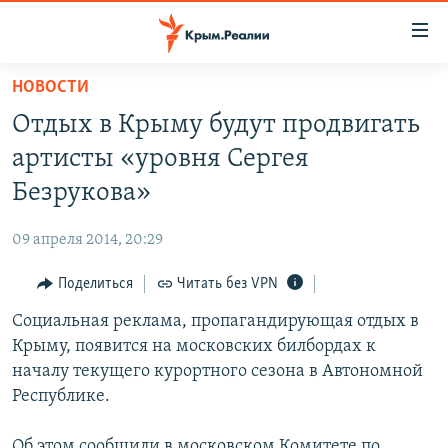
Доступность
ссылки
Вернуться
НОВОСТИ
к
НОВОСТИ
Отдых в Крыму будут продвигать
основному
СПЕЦПРОЕКТЫ
содержанию
артисты «уровня Сергея
ВОДА
Вернутся
ГРУЗ 200
Безрукова»
к
ИСТОРИЯ
КАРТА ВОЕННЫХ ОБЪЕКТОВ КРЫМА
главной
09 апреля 2014, 20:29
ЕЩЕ
11 ЛЕТ ОККУПАЦИИ КРЫМА. 11 ИСТОРИЙ СОПРОТИВЛЕНИЯ
навигации
Вернутся
Поделиться
Читать без VPN
РАДІО СВОБОДА
ИНТЕРАКТИВ
к
Социальная реклама, пропагандирующая отдых в
КАК ОБОЙТИ БЛОКИРОВКУ
ИНФОГРАФИКА
поиску
Крыму, появится на московских билбордах к
ТЕЛЕПРОЕКТ КРЫМ.РЕАЛИИ
началу текущего курортного сезона в Автономной
Українською
Республике.
СОВЕТЫ ПРАВОЗАЩИТНИКОВ
Qırımtatar
ПРОПАВШИЕ БЕЗ ВЕСТИ
Об этом сообщили в московском Комитете по