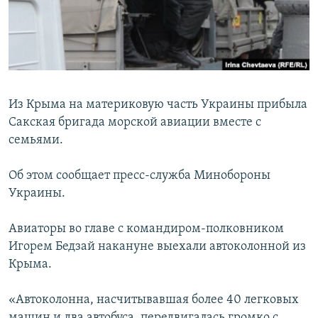
ПРИСОЕДИНЯЙТЕСЬ!
ПОБЕДИТЕЛЕЙ НЕ СУДЯТ?
КРЫМ.НЕПОКОРЕННЫЙ
ELIFBE
УКРАИНСКАЯ ПРОБЛЕМА КРЫМА
Из Крыма на материковую часть Украины прибыла
Все сайты RFE/RL
Сакская бригада морской авиации вместе с
семьями.
Об этом сообщает пресс-служба Минобороны
Украины.
Авиаторы во главе с командиром-полковником
Игорем Бедзай накануне выехали автоколонной из
Крыма.
«Автоколонна, насчитывавшая более 40 легковых
машин и два автобуса, передвигалась громко с