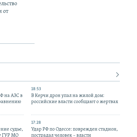
ельство
 от
18:53
РФ на АЗС в
В Керчи дрон упал на жилой дом:
сравнению
российские власти сообщают о жертвах
17:28
ние судье,
Удар РФ по Одессе: поврежден стадион,
у ГУР МО
пострадал человек – власти