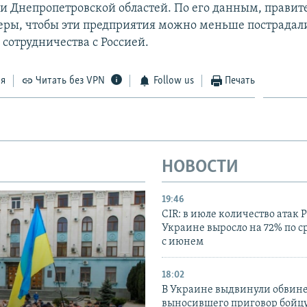
и Днепропетровской областей. По его данным, правит
ры, чтобы эти предприятия можно меньше пострадали
сотрудничества с Россией.
ся
Читать без VPN
Follow us
Печать
НОВОСТИ
19:46
CIR: в июле количество атак 
Украине выросло на 72% по 
с июнем
18:02
В Украине выдвинули обвине
выносившего приговор бойц