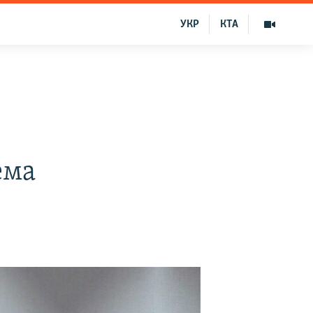
УКР
КТА
ема