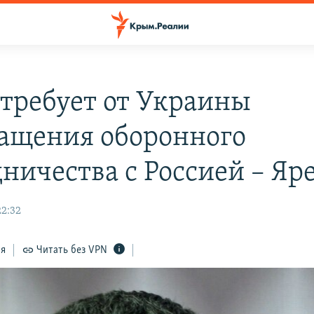
 требует от Украины
ащения оборонного
дничества с Россией – Яр
22:32
ся
Читать без VPN