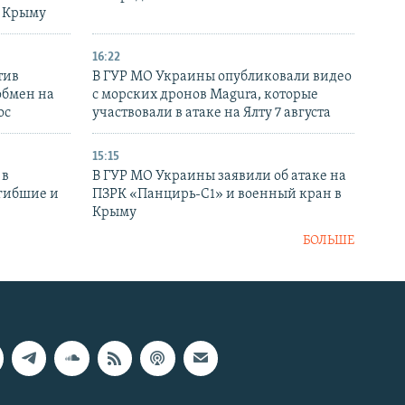
в Крыму
16:22
тив
В ГУР МО Украины опубликовали видео
обмен на
с морских дронов Magura, которые
ос
участвовали в атаке на Ялту 7 августа
15:15
 в
В ГУР МО Украины заявили об атаке на
огибшие и
ПЗРК «Панцирь-С1» и военный кран в
Крыму
БОЛЬШЕ