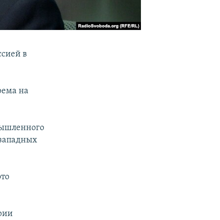
ссией в
рема на
мышленного
 западных
это
рии