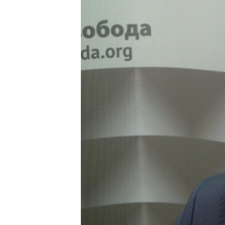
ПОБЕДИТЕЛЕЙ НЕ СУДЯТ?
КРЫМ.НЕПОКОРЕННЫЙ
ELIFBE
УКРАИНСКАЯ ПРОБЛЕМА КРЫМА