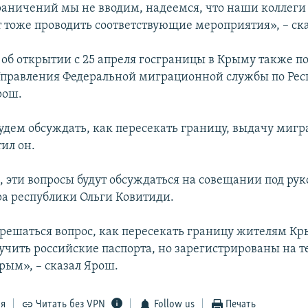
аничений мы не вводим, надеемся, что наши коллеги
т тоже проводить соответствующие мероприятия», – ска
б открытии с 25 апреля госграницы в Крыму также под
правления Федеральной миграционной службы по Рес
рош.
удем обсуждать, как пересекать границу, выдачу миг
тил он.
, эти вопросы будут обсуждаться на совещании под ру
а республики Ольги Ковитиди.
 решаться вопрос, как пересекать границу жителям Кр
лучить российские паспорта, но зарегистрированы на 
рым», – сказал Ярош.
ся
Читать без VPN
Follow us
Печать