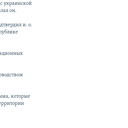
 с украинской
зал он.
твердил и. о.
публике
рационных
ководством
ыма, которые
территории