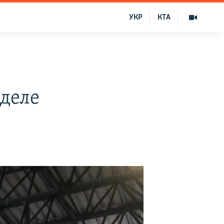
УКР
КТА
деле