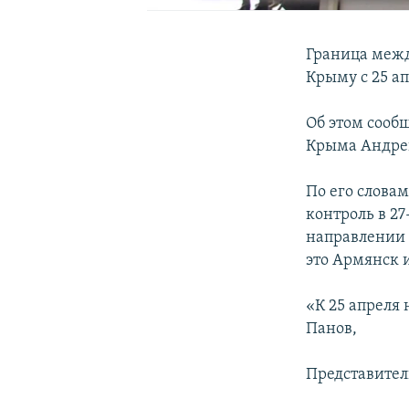
Граница межд
Крыму с 25 ап
Об этом сооб
Крыма Андре
По его слова
контроль в 2
направлении 
это Армянск 
«К 25 апреля 
Панов,
Представител