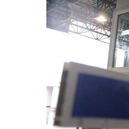
ПОБЕДИТЕЛЕЙ НЕ СУДЯТ?
КРЫМ.НЕПОКОРЕННЫЙ
ELIFBE
УКРАИНСКАЯ ПРОБЛЕМА КРЫМА