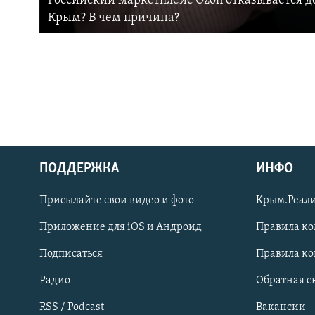
Российский маркетплейс Ozon отказывается до
Крым? В чем причина?
ПОДДЕРЖКА
ИНФО
Українською
Присылайте свои видео и фото
Крым.Реали
Qırımtatar
Приложение для iOS и Андроид
Правила к
Подписаться
Правила к
ПРИСОЕДИНЯЙТЕСЬ!
Радио
Обратная с
RSS / Podcast
Вакансии