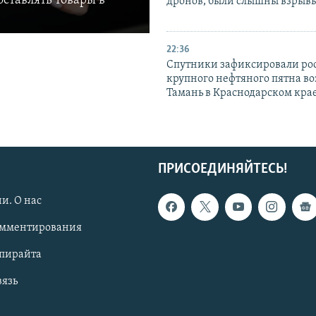
ставлять товары в
дронов, были слышны взрыв
22:36
Спутники зафиксировали ро
крупного нефтяного пятна во
Тамань в Краснодарском кра
ПРИСОЕДИНЯЙТЕСЬ!
и. О нас
омментирования
опирайта
вязь