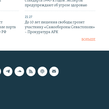
ы
стандарта 1990-х годов: эксперты
предупреждают об угрозе здоровью
21:27
ст
До 10 лет лишения свободы грозит
зле порта
участнику «Самообороны Севастополя»
е РФ
– Прокуратура АРК
БОЛЬШЕ