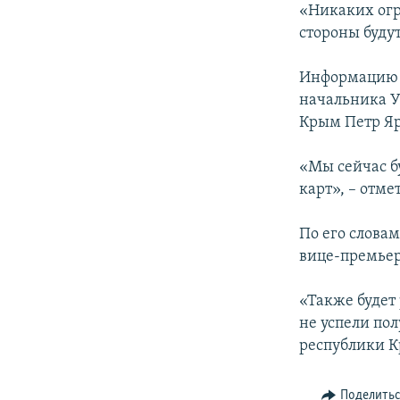
«Никаких огр
стороны буду
Информацию о
начальника У
Крым Петр Я
«Мы сейчас б
карт», – отме
По его словам
вице-премьер
«Также будет
не успели по
республики К
Поделить