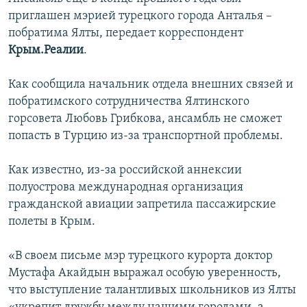
ПРИСОЕДИНЯЙТЕСЬ!
ПОБЕДИТЕЛЕЙ НЕ СУДЯТ?
приглашен мэрией турецкого города Анталья –
побратима Ялты, передает корреспондент
КРЫМ.НЕПОКОРЕННЫЙ
Крым.Реалии
.
ELIFBE
Как сообщила начальник отдела внешних связей и
УКРАИНСКАЯ ПРОБЛЕМА КРЫМА
побратимского сотрудничества Ялтинского
Все сайты RFE/RL
горсовета Любовь Грибкова, ансамбль не сможет
попасть в Турцию из-за транспортной проблемы.
Как известно, из-за российской аннексии
полуострова международная организация
гражданской авиации запретила пассажирские
полеты в Крым.
«В своем письме мэр турецкого курорта доктор
Мустафа Акайдын выражал особую уверенность,
что выступление талантливых школьников из Ялты