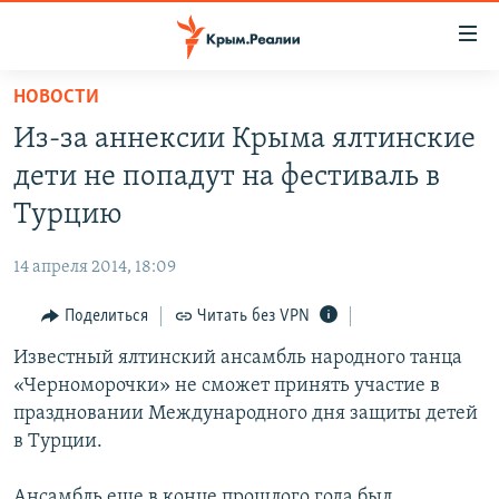
Доступность
ссылки
Вернуться
НОВОСТИ
к
НОВОСТИ
Из-за аннексии Крыма ялтинские
основному
СПЕЦПРОЕКТЫ
содержанию
дети не попадут на фестиваль в
ВОДА
Вернутся
ГРУЗ 200
Турцию
к
ИСТОРИЯ
КАРТА ВОЕННЫХ ОБЪЕКТОВ КРЫМА
главной
14 апреля 2014, 18:09
ЕЩЕ
11 ЛЕТ ОККУПАЦИИ КРЫМА. 11 ИСТОРИЙ СОПРОТИВЛЕНИЯ
навигации
Вернутся
Поделиться
Читать без VPN
РАДІО СВОБОДА
ИНТЕРАКТИВ
к
Известный ялтинский ансамбль народного танца
КАК ОБОЙТИ БЛОКИРОВКУ
ИНФОГРАФИКА
поиску
«Черноморочки» не сможет принять участие в
ТЕЛЕПРОЕКТ КРЫМ.РЕАЛИИ
праздновании Международного дня защиты детей
Українською
в Турции.
СОВЕТЫ ПРАВОЗАЩИТНИКОВ
Qırımtatar
ПРОПАВШИЕ БЕЗ ВЕСТИ
Ансамбль еще в конце прошлого года был