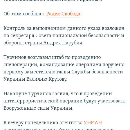
ПРИСОЕДИНЯЙТЕСЬ!
ПОБЕДИТЕЛЕЙ НЕ СУДЯТ?
Об этом сообщает
Радио Свобода
.
КРЫМ.НЕПОКОРЕННЫЙ
ELIFBE
Контроль за выполнением данного указа возложен
на секретаря Совета национальной безопасности и
УКРАИНСКАЯ ПРОБЛЕМА КРЫМА
обороны страны Андрея Парубия.
Все сайты RFE/RL
Турчинов возглавил штаб по проведению
спецоперации, командование операцией поручено
первому заместителю главы Службы безопасности
Украины Василию Крутову.
Накануне Турчинов заявил, что в проведении
антитеррористической операции будут участвовать
Вооруженные силы Украины.
К вечеру понедельника агентство
УНИАН