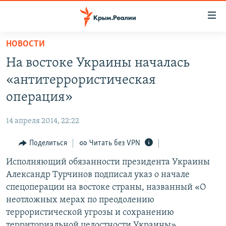
Доступность
ссылки
Вернуться
НОВОСТИ
к
НОВОСТИ
На востоке Украины началась
основному
СПЕЦПРОЕКТЫ
содержанию
«антитеррористическая
ВОДА
Вернутся
ГРУЗ 200
операция»
к
ИСТОРИЯ
КАРТА ВОЕННЫХ ОБЪЕКТОВ КРЫМА
главной
14 апреля 2014, 22:22
ЕЩЕ
11 ЛЕТ ОККУПАЦИИ КРЫМА. 11 ИСТОРИЙ СОПРОТИВЛЕНИЯ
навигации
Вернутся
Поделиться
Читать без VPN
РАДІО СВОБОДА
ИНТЕРАКТИВ
к
Исполняющий обязанности президента Украины
КАК ОБОЙТИ БЛОКИРОВКУ
ИНФОГРАФИКА
поиску
Александр Турчинов подписал указ о начале
ТЕЛЕПРОЕКТ КРЫМ.РЕАЛИИ
спецоперации на востоке страны, названный «О
Українською
неотложных мерах по преодолению
СОВЕТЫ ПРАВОЗАЩИТНИКОВ
Qırımtatar
террористической угрозы и сохранению
ПРОПАВШИЕ БЕЗ ВЕСТИ
территориальной целостности Украины».