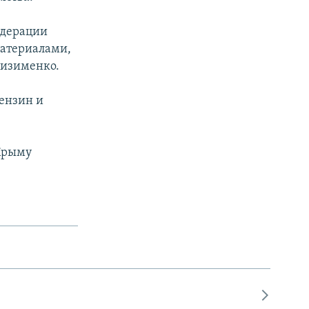
едерации
материалами,
Кизименко.
бензин и
 Крыму