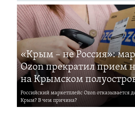
«Крым – не Россия»: ма
Ozon прекратил прием н
на Крымском полуостро
Российский маркетплейс Ozon отказывается до
Крым? В чем причина?