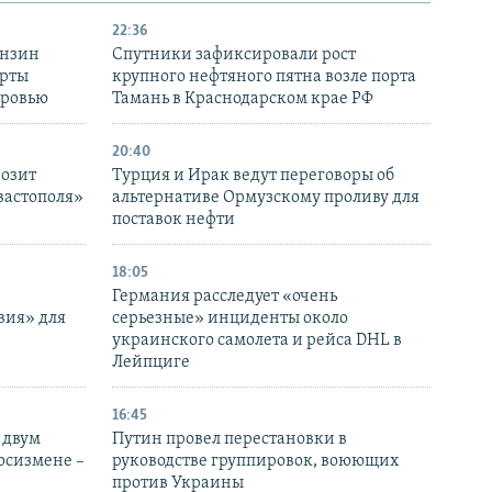
22:36
ензин
Спутники зафиксировали рост
ерты
крупного нефтяного пятна возле порта
оровью
Тамань в Краснодарском крае РФ
20:40
розит
Турция и Ирак ведут переговоры об
вастополя»
альтернативе Ормузскому проливу для
поставок нефти
18:05
Германия расследует «очень
вия» для
серьезные» инциденты около
украинского самолета и рейса DHL в
Лейпциге
16:45
 двум
Путин провел перестановки в
госизмене –
руководстве группировок, воюющих
против Украины