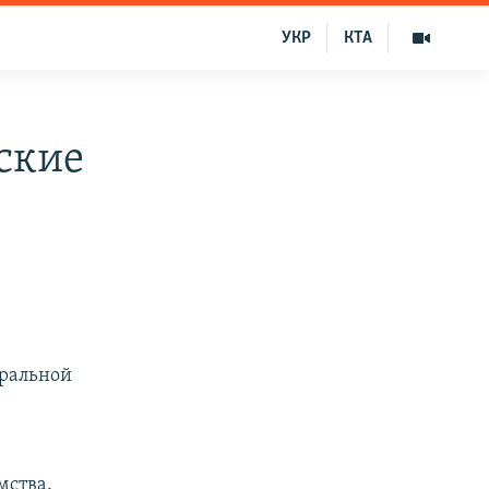
УКР
КТА
ские
еральной
мства.