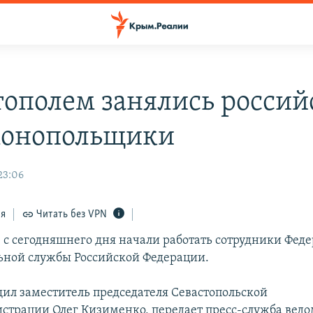
тополем занялись россий
монопольщики
23:06
ся
Читать без VPN
е с сегодняшнего дня начали работать сотрудники Фед
ной службы Российской Федерации.
щил заместитель председателя Севастопольской
страции Олег Кизименко, передает пресс-служба ведо