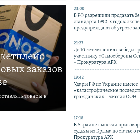
23:00
В РФ разрешили продавать б
стандарта 1990-х годов: эксп
предупреждают об угрозе зд
21:27
До 10 лет лишения свободы г
ркетплейс
участнику «Самообороны Се
– Прокуратура АРК
овых заказов
19:42
ве
Удары РФ по Украине имеют
«катастрофические последст
ставлять товары в
гражданских – миссия ООН
17:18
В Украине вынесли приговор
судьям из Крыма по статье о 
Прокуратура АРК