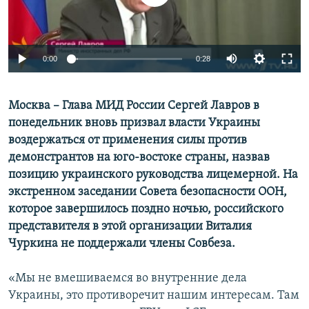
ПРИСОЕДИНЯЙТЕСЬ!
ПОБЕДИТЕЛЕЙ НЕ СУДЯТ?
КРЫМ.НЕПОКОРЕННЫЙ
0:00
0:28
ELIFBE
УКРАИНСКАЯ ПРОБЛЕМА КРЫМА
Все сайты RFE/RL
Москва – Глава МИД России Сергей Лавров в
понедельник вновь призвал власти Украины
воздержаться от применения силы против
демонстрантов на юго-востоке страны, назвав
позицию украинского руководства лицемерной. На
экстренном заседании Совета безопасности ООН,
которое завершилось поздно ночью, российского
представителя в этой организации Виталия
Чуркина не поддержали члены Совбеза.
«Мы не вмешиваемся во внутренние дела
Украины, это противоречит нашим интересам. Там