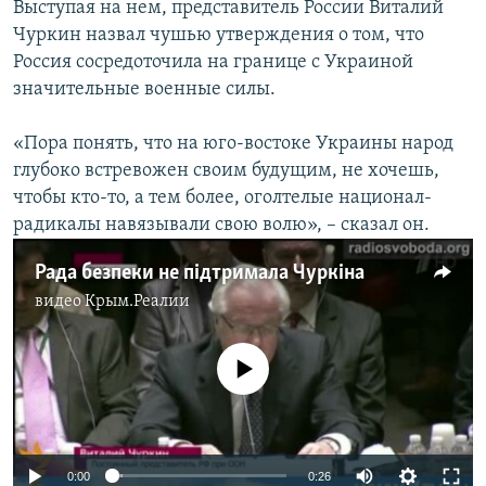
Выступая на нем, представитель России Виталий
Чуркин назвал чушью утверждения о том, что
Россия сосредоточила на границе с Украиной
значительные военные силы.
«Пора понять, что на юго-востоке Украины народ
глубоко встревожен своим будущим, не хочешь,
чтобы кто-то, а тем более, оголтелые национал-
радикалы навязывали свою волю», – сказал он.
Рада безпеки не підтримала Чуркіна
видео
Крым.Реалии
No media source currently available
0:00
0:26