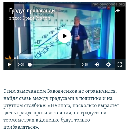
Градус пропаганди
видео
Крым.Реалии
No media source currently available
0:00
0:30
Этим замечанием Заводченков не ограничился,
найдя связь между градусами в политике и на
ртутном столбике: «Не знаю, насколько вырастет
здесь градус противостояния, но градусы на
термометрах в Донецке будут только
прибавляться».