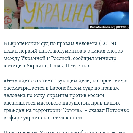
ПРИСОЕДИНЯЙТЕСЬ!
ПОБЕДИТЕЛЕЙ НЕ СУДЯТ?
КРЫМ.НЕПОКОРЕННЫЙ
ELIFBE
УКРАИНСКАЯ ПРОБЛЕМА КРЫМА
В Европейский суд по правам человека (ЕСПЧ)
Все сайты RFE/RL
подан первый пакет документов в рамках споров
между Украиной и Россией, сообщил министр
юстиции Украины Павел Петренко.
«Речь идет о соответствующем деле, которое сейчас
рассматривается в Европейском суде по правам
человека по иску Украины против России,
касающегося массового нарушения прав наших
граждан на территории Крыма», – сказал Петренко
в эфире украинского телеканала.
По его словам, Украина также обратилась в целый