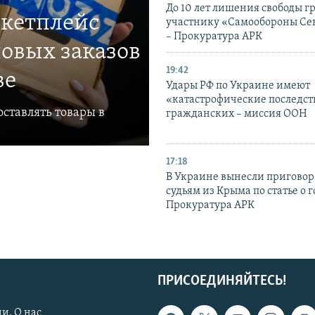
До 10 лет лишения свободы г
ркетплейс
участнику «Самообороны Се
– Прокуратура АРК
овых заказов
19:42
ве
Удары РФ по Украине имеют
«катастрофические последст
ставлять товары в
гражданских – миссия ООН
17:18
В Украине вынесли приговор
судьям из Крыма по статье о 
Прокуратура АРК
ПРИСОЕДИНЯЙТЕСЬ!
и. О нас