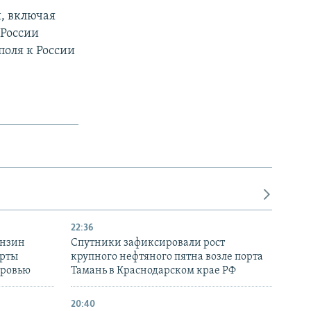
, включая
 России
оля к России
22:36
ензин
Спутники зафиксировали рост
ерты
крупного нефтяного пятна возле порта
оровью
Тамань в Краснодарском крае РФ
20:40