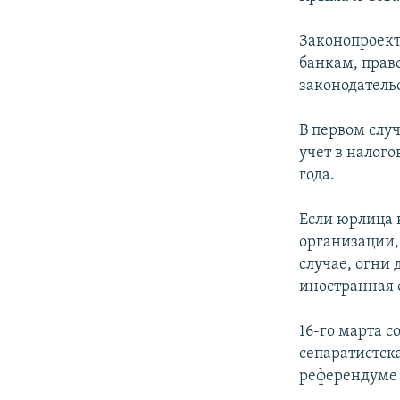
ПОБЕДИТЕЛЕЙ НЕ СУДЯТ?
КРЫМ.НЕПОКОРЕННЫЙ
Законопроект
банкам, прав
ELIFBE
законодатель
УКРАИНСКАЯ ПРОБЛЕМА КРЫМА
В первом слу
учет в налого
года.
Если юрлица 
организации,
случае, огни 
иностранная 
16-го марта с
сепаратистска
референдуме 