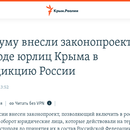
думу внесли законопроект
оде юрлиц Крыма в
икцию России
13:52
ся
Читать без VPN
ссии внесен законопроект, позволяющий включить в р
оборот юридические лица, которые действовали на т
стополя до принятия их в состав Российской Федераци