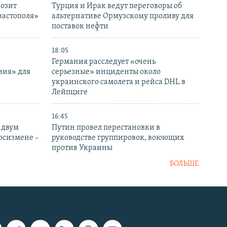
розит
Турция и Ирак ведут переговоры об
вастополя»
альтернативе Ормузскому проливу для
поставок нефти
18:05
Германия расследует «очень
вия» для
серьезные» инциденты около
украинского самолета и рейса DHL в
Лейпциге
16:45
 двум
Путин провел перестановки в
госизмене –
руководстве группировок, воюющих
против Украины
БОЛЬШЕ