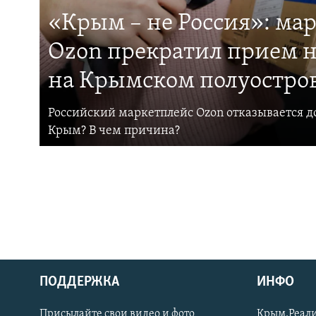
«Крым – не Россия»: ма
Ozon прекратил прием н
на Крымском полуостро
Российский маркетплейс Ozon отказывается до
Крым? В чем причина?
ПОДДЕРЖКА
ИНФО
Українською
Присылайте свои видео и фото
Крым.Реали