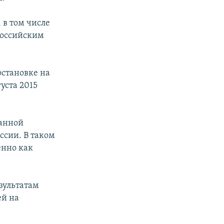
 в том числе
 российским
остановке на
уста 2015
ранной
ссии. В таком
енно как
езультатам
ей на