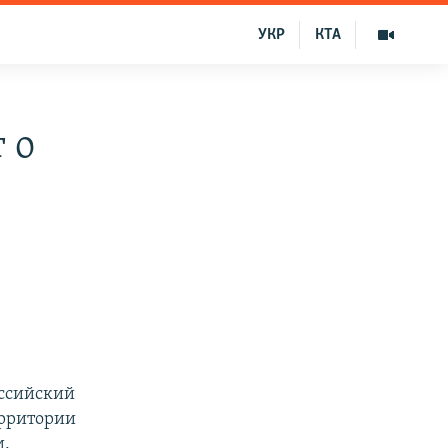
УКР
КТА
 о
оссийский
ерритории
и.