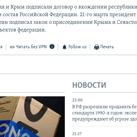
сия и Крым подписали договор о вхождении республики
в состав Российской Федерации. 21-го марта президент
ин подписал закон о присоединении Крыма и Севастоп
бъектов федерации.
ся
Читать без VPN
Follow us
Печать
НОВОСТИ
23:00
В РФ разрешили продавать б
стандарта 1990-х годов: эксп
предупреждают об угрозе зд
21:27