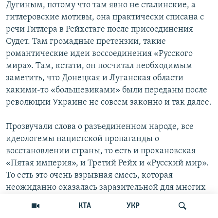
Дугиным, потому что там явно не сталинские, а
гитлеровские мотивы, она практически списана с
речи Гитлера в Рейхстаге после присоединения
Судет. Там громадные претензии, такие
романтические идеи воссоединения «Русского
мира». Там, кстати, он посчитал необходимым
заметить, что Донецкая и Луганская области
какими-то «большевиками» были переданы после
революции Украине не совсем законно и так далее.
Прозвучали слова о разъединенном народе, все
идеологемы нацистской пропаганды о
восстановлении страны, то есть и прохановская
«Пятая империя», и Третий Рейх и «Русский мир».
То есть это очень взрывная смесь, которая
неожиданно оказалась заразительной для многих
кругов российского общества. Цифра, которая меня
КТА
УКР
потрясла — это 75% людей, которые готовы к