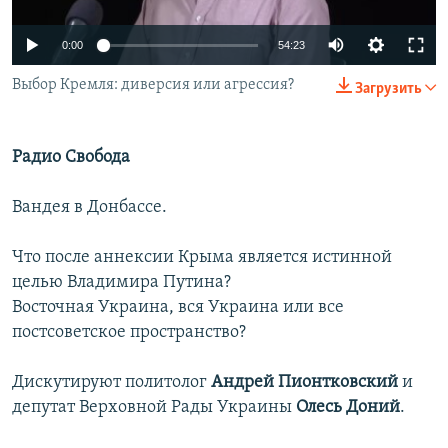
ПРИСОЕДИНЯЙТЕСЬ!
ПОБЕДИТЕЛЕЙ НЕ СУДЯТ?
0:00
54:23
КРЫМ.НЕПОКОРЕННЫЙ
Выбор Кремля: диверсия или агрессия?
Загрузить
ELIFBE
УКРАИНСКАЯ ПРОБЛЕМА КРЫМА
Все сайты RFE/RL
Радио Свобода
Вандея в Донбассе.
Что после аннексии Крыма является истинной
целью Владимира Путина?
Восточная Украина, вся Украина или все
постсоветское пространство?
Дискутируют политолог
Андрей Пионтковский
и
депутат Верховной Рады Украины
Олесь Доний
.