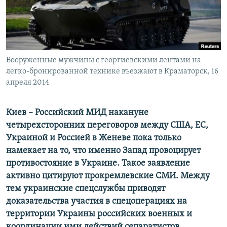
ПРИСОЕДИНЯЙТЕСЬ!
ПОБЕДИТЕЛЕЙ НЕ СУДЯТ?
КРЫМ.НЕПОКОРЕННЫЙ
ELIFBE
Вооруженные мужчины с георгиевскими лентами на
УКРАИНСКАЯ ПРОБЛЕМА КРЫМА
легко-бронированной технике въезжают в Краматорск, 16
Все сайты RFE/RL
апреля 2014
Киев – Российский МИД накануне
четырехсторонних переговоров между США, ЕС,
Украиной и Россией в Женеве пока только
намекает на то, что именно Запад провоцирует
противостояние в Украине. Такое заявление
активно цитируют прокремлевские СМИ. Между
тем украинские спецслужбы приводят
доказательства участия в спецоперациях на
территории Украины российских военных и
координации ими действий сепаратистов.