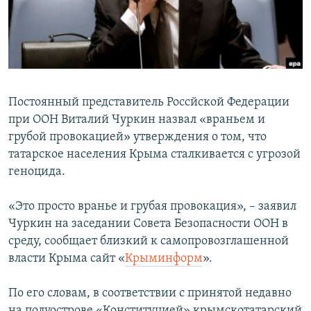
ПРИСОЕДИНЯЙТЕСЬ!
ПОБЕДИТЕЛЕЙ НЕ СУДЯТ?
КРЫМ.НЕПОКОРЕННЫЙ
ELIFBE
УКРАИНСКАЯ ПРОБЛЕМА КРЫМА
Постоянный представитель Россйской Федерации
Все сайты RFE/RL
при ООН Виталий Чуркин назвал «враньем и
грубой провокацией» утверждения о том, что
татарское населения Крыма сталкивается с угрозой
геноцида.
«Это просто вранье и грубая провокация», – заявил
Чуркин на заседании Совета Безопасности ООН в
среду, сообщает близкий к самопровозглашенной
власти Крыма сайт «
Крыминформ
».
По его словам, в соответствии с принятой недавно
на полуострове «Конституцией» крымскотатарский