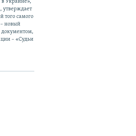
 в Украине»,
, утверждает
й того самого
–– новый
м документом,
ации – «Судьи