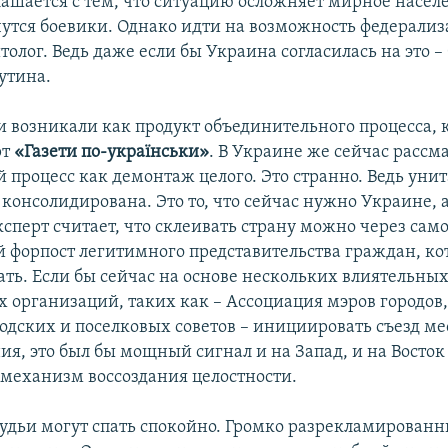
лашается с тем, что ситуацию осложняет мирное населе
утся боевики. Однако идти на возможность федерализ
олог. Ведь даже если бы Украина согласилась на это –
утина.
и возникали как продукт объединительного процесса, 
рт
«Газети по-українськи»
. В Украине же сейчас рассм
 процесс как демонтаж целого. Это странно. Ведь уни
консолидирована. Это то, что сейчас нужно Украине, а
ксперт считает, что склеивать страну можно через сам
й форпост легитимного представительства граждан, к
ать. Если бы сейчас на основе нескольких влиятельны
 организаций, таких как – Ассоциация мэров городов
родских и поселковых советов – инициировать съезд ме
я, это был бы мощный сигнал и на Запад, и на Восток о
 механизм воссоздания целостности.
удьи могут спать спокойно. Громко разрекламированн