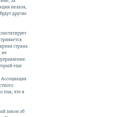
ние, за
ации нельзя,
 будут другие
констатирует
атривается
тарная страна
 не
оуправление.
оторый еще
х
, Ассоциация
стного
 том, что в
ый закон об