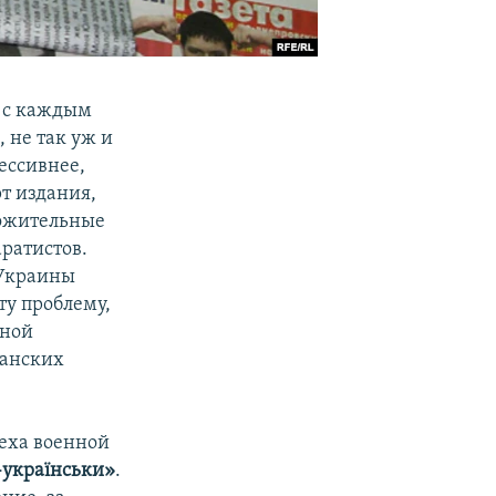
я с каждым
, не так уж и
рессивнее,
т издания,
ложительные
ратистов.
 Украины
ту проблему,
нной
данских
пеха военной
-українськи»
.