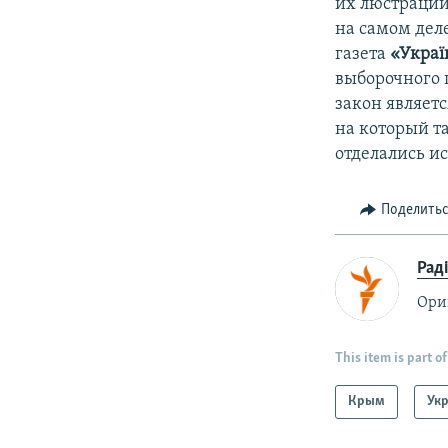
их люстрации,
на самом дел
газета
«Украї
выборочного 
закон являет
на который т
отделались и
Поделить
Рад
Ори
This item is part of
Крым
Ук