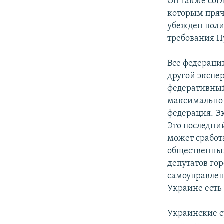
Он также сог
которым пряч
убежден полит
требования П
Все федераци
другой экспе
федеративный
максимально 
федерация. Э
Это последни
может сработ
общественных
депутатов го
самоуправлени
Украине есть
Украинские с