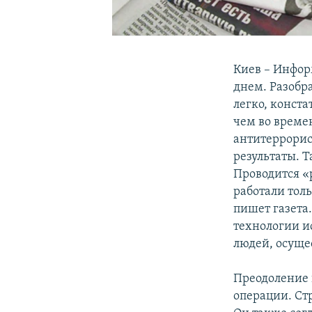
Киев – Инфор
днем. Разобра
легко, конста
чем во време
антитеррорис
результаты. 
Проводится «
работали тол
пишет газета
технологии ис
людей, осуще
Преодоление 
операции. Ст