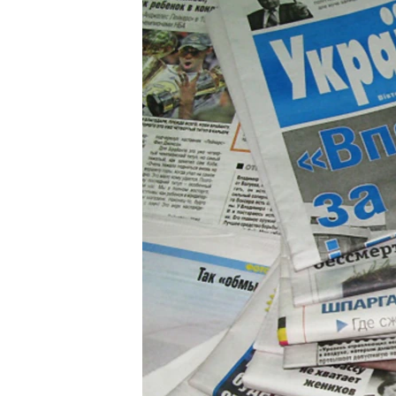
ПОБЕДИТЕЛЕЙ НЕ СУДЯТ?
КРЫМ.НЕПОКОРЕННЫЙ
ELIFBE
УКРАИНСКАЯ ПРОБЛЕМА КРЫМА