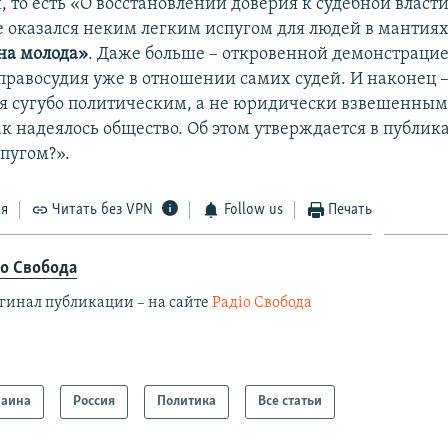
 то есть «О восстановлении доверия к судебной власти
е оказался неким легким испугом для людей в мантиях
на молода»
. Даже больше – откровенной демонстрацие
правосудия уже в отношении самих судей. И наконец 
ся сугубо политическим, а не юридически взвешенны
ак надеялось общество. Об этом утверждается в публик
спугом?».
ся
Читать без VPN
Follow us
Печать
іо Свобода
гинал публикации – на сайте
Радіо Свобода
раина
Россия
Политика
Все статьи