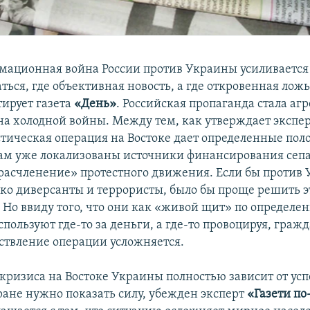
мационная война России против Украины усиливаетс
ться, где объективная новость, а где откровенная ложь
тирует газета
«День»
. Российская пропаганда стала аг
на холодной войны. Между тем, как утверждает экспер
тическая операция на Востоке дает определенные по
Там уже локализованы источники финансирования сепа
расчленение» протестного движения. Если бы против
ько диверсанты и террористы, было бы проще решить э
. Но ввиду того, что они как «живой щит» по определе
пользуют где-то за деньги, а где-то провоцируя, граж
ствление операции усложняется.
кризиса на Востоке Украины полностью зависит от ус
ране нужно показать силу, убежден эксперт
«Газети по