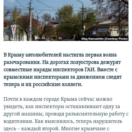
ПРИСОЕДИНЯЙТЕСЬ!
ПОБЕДИТЕЛЕЙ НЕ СУДЯТ?
КРЫМ.НЕПОКОРЕННЫЙ
ELIFBE
УКРАИНСКАЯ ПРОБЛЕМА КРЫМА
Все сайты RFE/RL
В Крыму автолюбителей настигла первая волна
разочарования. На дорогах полуострова дежурят
совместные наряды инспекторов ГАИ. Вместе с
крымскими инспекторами за движением следят
теперь и их российские коллеги.
Почти в каждом городе Крыма сейчас можно
увидеть, как инспекторы останавливают одну за
другой машины, проводя разъяснительную работу с
водителями. Как выяснилось, теперь нарушитель
здесь – каждый второй. Многие крымчане с