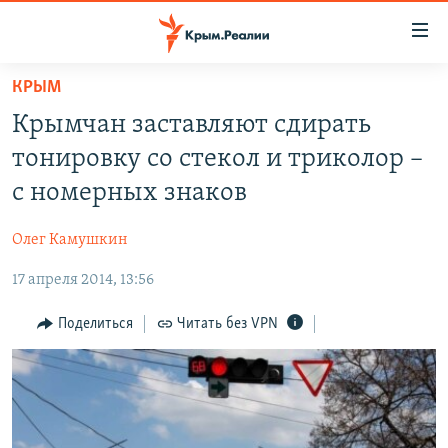
Доступность
ссылки
Вернуться
КРЫМ
к
НОВОСТИ
Крымчан заставляют сдирать
основному
СПЕЦПРОЕКТЫ
содержанию
тонировку со стекол и триколор –
ВОДА
Вернутся
ГРУЗ 200
с номерных знаков
к
ИСТОРИЯ
КАРТА ВОЕННЫХ ОБЪЕКТОВ КРЫМА
главной
Олег Камушкин
ЕЩЕ
11 ЛЕТ ОККУПАЦИИ КРЫМА. 11 ИСТОРИЙ СОПРОТИВЛЕНИЯ
навигации
Вернутся
17 апреля 2014, 13:56
РАДІО СВОБОДА
ИНТЕРАКТИВ
к
КАК ОБОЙТИ БЛОКИРОВКУ
ИНФОГРАФИКА
Поделиться
Читать без VPN
поиску
ТЕЛЕПРОЕКТ КРЫМ.РЕАЛИИ
Українською
СОВЕТЫ ПРАВОЗАЩИТНИКОВ
Qırımtatar
ПРОПАВШИЕ БЕЗ ВЕСТИ