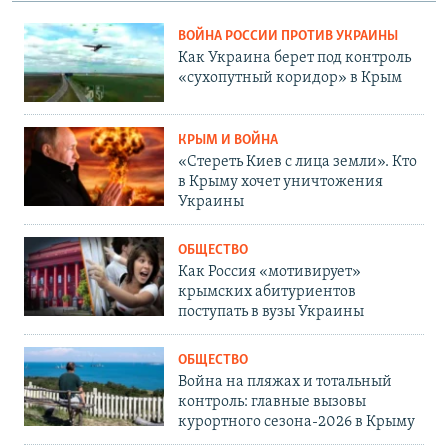
ВОЙНА РОССИИ ПРОТИВ УКРАИНЫ
Как Украина берет под контроль
«сухопутный коридор» в Крым
КРЫМ И ВОЙНА
«Стереть Киев с лица земли». Кто
в Крыму хочет уничтожения
Украины
ОБЩЕСТВО
Как Россия «мотивирует»
крымских абитуриентов
поступать в вузы Украины
ОБЩЕСТВО
Война на пляжах и тотальный
контроль: главные вызовы
курортного сезона-2026 в Крыму