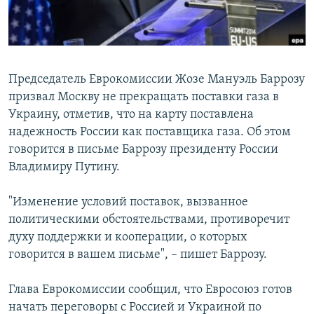
ПРИСОЕДИНЯЙТЕСЬ!
ПОБЕДИТЕЛЕЙ НЕ СУДЯТ?
КРЫМ.НЕПОКОРЕННЫЙ
ELIFBE
Председатель Еврокомиссии Жозе Мануэль Баррозу
УКРАИНСКАЯ ПРОБЛЕМА КРЫМА
призвал Москву не прекращать поставки газа в
Все сайты RFE/RL
Украину, отметив, что на карту поставлена
надежность России как поставщика газа. Об этом
говорится в письме Баррозу президенту России
Владимиру Путину.
"Изменение условий поставок, вызванное
политическими обстоятельствами, противоречит
духу поддержки и кооперации, о которых
говорится в вашем письме", – пишет Баррозу.
Глава Еврокомиссии сообщил, что Евросоюз готов
начать переговоры с Россией и Украиной по