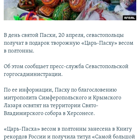
ПРИСОЕДИНЯЙТЕСЬ!
ПОБЕДИТЕЛЕЙ НЕ СУДЯТ?
КРЫМ.НЕПОКОРЕННЫЙ
ELIFBE
В день святой Пасхи, 20 апреля, севастопольцы
УКРАИНСКАЯ ПРОБЛЕМА КРЫМА
получат в подарок творожную «Царь-Пасху» весом
Все сайты RFE/RL
в полтонны.
Об этом сообщает пресс-служба Севастопольской
горгосадминистрации.
По ее информации, Пасху по благословению
митрополита Симферопольского и Крымского
Лазаря освятят на территории Свято-
Владимирского собора в Херсонесе.
«Царь-Пасха» весом в полтонны занесена в Книгу
рекордов России и получила титул «Самой большой