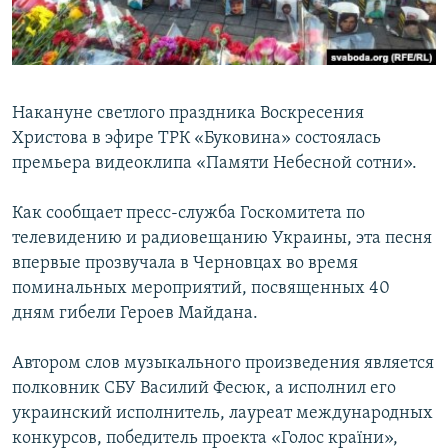
ПРИСОЕДИНЯЙТЕСЬ!
ПОБЕДИТЕЛЕЙ НЕ СУДЯТ?
КРЫМ.НЕПОКОРЕННЫЙ
ELIFBE
Накануне светлого праздника Воскресения
УКРАИНСКАЯ ПРОБЛЕМА КРЫМА
Христова в эфире ТРК «Буковина» состоялась
Все сайты RFE/RL
премьера видеоклипа «Памяти Небесной сотни».
Как сообщает пресс-служба Госкомитета по
телевидению и радиовещанию Украины, эта песня
впервые прозвучала в Черновцах во время
поминальных мероприятий, посвященных 40
дням гибели Героев Майдана.
Автором слов музыкального произведения является
полковник СБУ Василий Фесюк, а исполнил его
украинский исполнитель, лауреат международных
конкурсов, победитель проекта «Голос країни»,