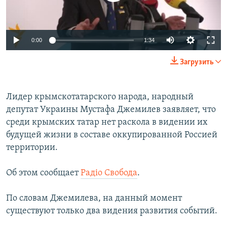
ПРИСОЕДИНЯЙТЕСЬ!
ПОБЕДИТЕЛЕЙ НЕ СУДЯТ?
КРЫМ.НЕПОКОРЕННЫЙ
0:00
1:34
ELIFBE
Загрузить
УКРАИНСКАЯ ПРОБЛЕМА КРЫМА
Все сайты RFE/RL
Лидер крымскотатарского народа, народный
депутат Украины Мустафа Джемилев заявляет, что
среди крымских татар нет раскола в видении их
будущей жизни в составе оккупированной Россией
территории.
Об этом сообщает
Радіо Свобода
.
По словам Джемилева, на данный момент
существуют только два видения развития событий.