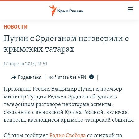
Доступность
ссылки
Вернуться
НОВОСТИ
к
НОВОСТИ
Путин с Эрдоганом поговорили о
основному
СПЕЦПРОЕКТЫ
содержанию
крымских татарах
ВОДА
Вернутся
ГРУЗ 200
к
17 апреля 2014, 21:51
ИСТОРИЯ
КАРТА ВОЕННЫХ ОБЪЕКТОВ КРЫМА
главной
ЕЩЕ
Поделиться
Читать без VPN
11 ЛЕТ ОККУПАЦИИ КРЫМА. 11 ИСТОРИЙ СОПРОТИВЛЕНИЯ
навигации
Вернутся
РАДІО СВОБОДА
Президент России Владимир Путин и премьер-
ИНТЕРАКТИВ
к
министр Турции Реджеп Эрдоган обсудили в
КАК ОБОЙТИ БЛОКИРОВКУ
ИНФОГРАФИКА
поиску
телефонном разговоре некоторые аспекты,
ТЕЛЕПРОЕКТ КРЫМ.РЕАЛИИ
связанные с аннексией Крыма Россией, включая
Українською
вопросы, касающиеся крымско-татарской общины.
СОВЕТЫ ПРАВОЗАЩИТНИКОВ
Qırımtatar
ПРОПАВШИЕ БЕЗ ВЕСТИ
Об этом сообщает
Радио Свобода
со ссылкой на