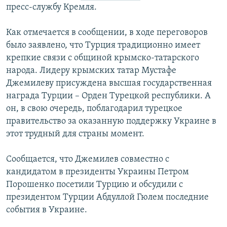
пресс-службу Кремля.
ПРИСОЕДИНЯЙТЕСЬ!
ПОБЕДИТЕЛЕЙ НЕ СУДЯТ?
КРЫМ.НЕПОКОРЕННЫЙ
Как отмечается в сообщении, в ходе переговоров
было заявлено, что Турция традиционно имеет
ELIFBE
крепкие связи с общиной крымско-татарского
УКРАИНСКАЯ ПРОБЛЕМА КРЫМА
народа. Лидеру крымских татар Мустафе
Все сайты RFE/RL
Джемилеву присуждена высшая государственная
награда Турции – Орден Турецкой республики. А
он, в свою очередь, поблагодарил турецкое
правительство за оказанную поддержку Украине в
этот трудный для страны момент.
Сообщается, что Джемилев совместно с
кандидатом в президенты Украины Петром
Порошенко посетили Турцию и обсудили с
президентом Турции Абдуллой Гюлем последние
события в Украине.