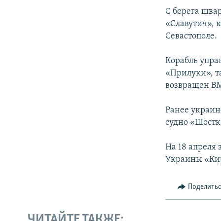
С берега шва
«Славутич», 
Севастополе.
Корабль упра
«Прилуки», т
возвращен ВМ
Ранее украин
судно «Шостк
На 18 апреля
Украины «Ки
Поделить
ЧИТАЙТЕ ТАКЖЕ: