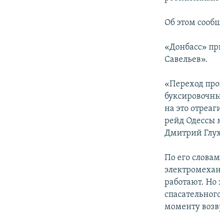
ПОБЕДИТЕЛЕЙ НЕ СУДЯТ?
КРЫМ.НЕПОКОРЕННЫЙ
Об этом сооб
ELIFBE
«Донбасс» пр
УКРАИНСКАЯ ПРОБЛЕМА КРЫМА
Савельев».
«Переход про
буксировочны
на это отреа
рейд Одессы 
Дмитрий Глух
По его слова
электромехан
работают. Но 
спасательног
моменту возв