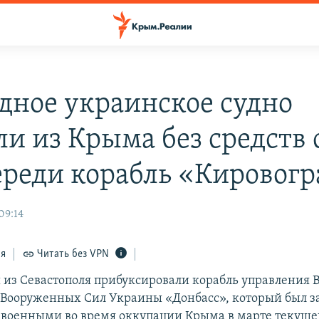
дное украинское судно
ли из Крыма без средств 
ереди корабль «Кировогр
09:14
ся
Читать без VPN
ы из Севастополя прибуксировали корабль управления 
Вооруженных Сил Украины «Донбасс», который был з
военными во время оккупации Крыма в марте текущег