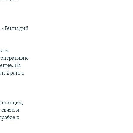
а «Геннадий
ался
 оперативно
жение. На
ан 2 ранга
 станция,
 связи и
орабле к