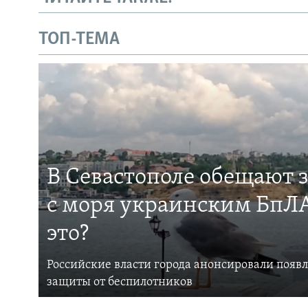
ТОП-ТЕМА
В Севастополе обещают 
с моря украинским БпЛА
это?
Российские власти города анонсировали появ
защиты от беспилотников