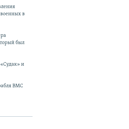
вления
 военных в
ера
оторый был
 «Судак» и
рабля ВМС