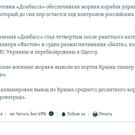
ртовки «Донбасса» обеспечивали моряки корабля упра
который до сих пор остается под контролем российских
вления «Донбасс» стал четвертым после ракетного кат
анкера «Фастов» и судна размагничивания «Балта», к
С Украины и перебазированы в Одессу.
ские военные моряки вывели из портов Крыма танкер
а».
 запланирован вывод из Крыма среднего десантного ко
ровоград».
ся
Читать без VPN
Follow us
Печать