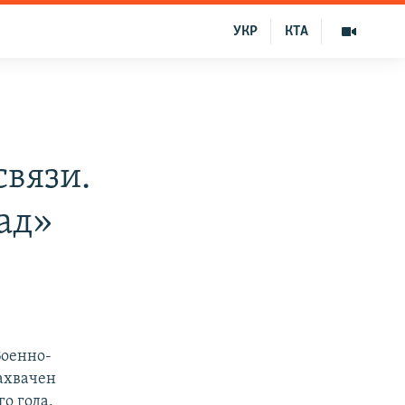
УКР
КТА
связи.
ад»
Военно-
ахвачен
о года.