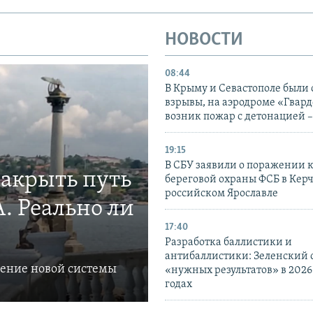
НОВОСТИ
08:44
В Крыму и Севастополе были
взрывы, на аэродроме «Гвар
возник пожар с детонацией 
19:15
В СБУ заявили о поражении 
закрыть путь
береговой охраны ФСБ в Керч
российском Ярославле
. Реально ли
17:40
Разработка баллистики и
антибаллистики: Зеленский
ление новой системы
«нужных результатов» в 2026
годах