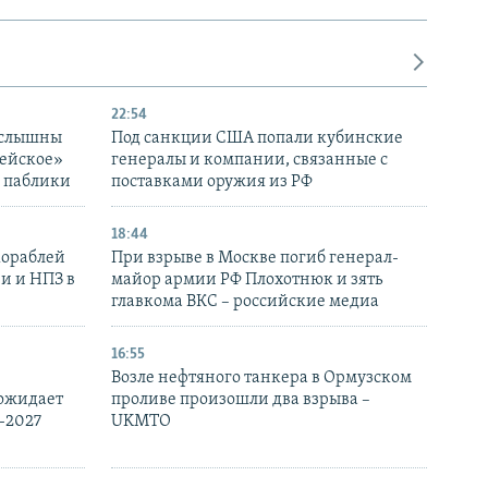
22:54
 слышны
Под санкции США попали кубинские
дейское»
генералы и компании, связанные с
– паблики
поставками оружия из РФ
18:44
кораблей
При взрыве в Москве погиб генерал-
и и НПЗ в
майор армии РФ Плохотнюк и зять
главкома ВКС – российские медиа
16:55
Возле нефтяного танкера в Ормузском
 ожидает
проливе произошли два взрыва –
-2027
UKMTO