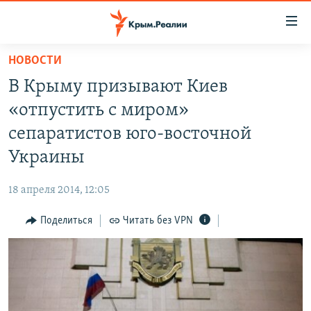
Доступность
ссылки
Вернуться
НОВОСТИ
к
НОВОСТИ
В Крыму призывают Киев
основному
СПЕЦПРОЕКТЫ
содержанию
«отпустить с миром»
ВОДА
Вернутся
ГРУЗ 200
сепаратистов юго-восточной
к
ИСТОРИЯ
КАРТА ВОЕННЫХ ОБЪЕКТОВ КРЫМА
Украины
главной
ЕЩЕ
11 ЛЕТ ОККУПАЦИИ КРЫМА. 11 ИСТОРИЙ СОПРОТИВЛЕНИЯ
навигации
18 апреля 2014, 12:05
Вернутся
РАДІО СВОБОДА
ИНТЕРАКТИВ
к
Поделиться
Читать без VPN
КАК ОБОЙТИ БЛОКИРОВКУ
ИНФОГРАФИКА
поиску
ТЕЛЕПРОЕКТ КРЫМ.РЕАЛИИ
Українською
СОВЕТЫ ПРАВОЗАЩИТНИКОВ
Qırımtatar
ПРОПАВШИЕ БЕЗ ВЕСТИ