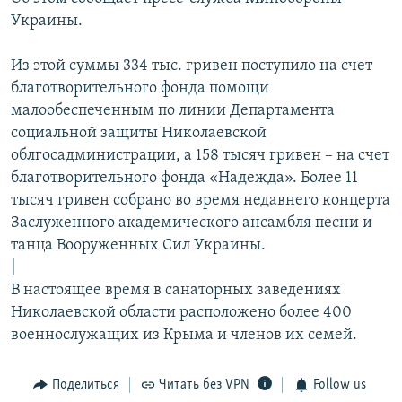
ПРИСОЕДИНЯЙТЕСЬ!
ПОБЕДИТЕЛЕЙ НЕ СУДЯТ?
Украины.
КРЫМ.НЕПОКОРЕННЫЙ
Из этой суммы 334 тыс. гривен поступило на счет
ELIFBE
благотворительного фонда помощи
малообеспеченным по линии Департамента
УКРАИНСКАЯ ПРОБЛЕМА КРЫМА
социальной защиты Николаевской
Все сайты RFE/RL
облгосадминистрации, а 158 тысяч гривен – на счет
благотворительного фонда «Надежда». Более 11
тысяч гривен собрано во время недавнего концерта
Заслуженного академического ансамбля песни и
танца Вооруженных Сил Украины.
|
В настоящее время в санаторных заведениях
Николаевской области расположено более 400
военнослужащих из Крыма и членов их семей.
Поделиться
Читать без VPN
Follow us