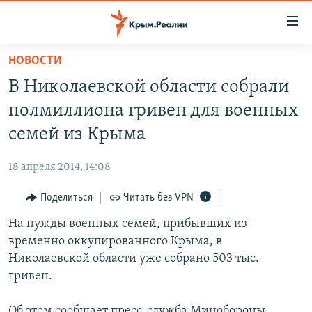
Доступность
ссылки
Вернуться
НОВОСТИ
к
НОВОСТИ
В Николаевской области собрали
основному
СПЕЦПРОЕКТЫ
содержанию
полмиллиона гривен для военных
ВОДА
Вернутся
ГРУЗ 200
семей из Крыма
к
ИСТОРИЯ
КАРТА ВОЕННЫХ ОБЪЕКТОВ КРЫМА
главной
18 апреля 2014, 14:08
ЕЩЕ
11 ЛЕТ ОККУПАЦИИ КРЫМА. 11 ИСТОРИЙ СОПРОТИВЛЕНИЯ
навигации
Вернутся
Поделиться
Читать без VPN
РАДІО СВОБОДА
ИНТЕРАКТИВ
к
На нужды военных семей, прибывших из
КАК ОБОЙТИ БЛОКИРОВКУ
ИНФОГРАФИКА
поиску
временно оккупированного Крыма, в
ТЕЛЕПРОЕКТ КРЫМ.РЕАЛИИ
Николаевской области уже собрано 503 тыс.
Українською
гривен.
СОВЕТЫ ПРАВОЗАЩИТНИКОВ
Qırımtatar
ПРОПАВШИЕ БЕЗ ВЕСТИ
Об этом сообщает пресс-служба Минобороны