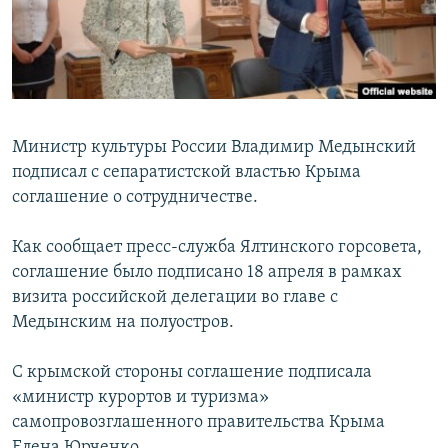
ПРИСОЕДИНЯЙТЕСЬ!
ПОБЕДИТЕЛЕЙ НЕ СУДЯТ?
КРЫМ.НЕПОКОРЕННЫЙ
ELIFBE
УКРАИНСКАЯ ПРОБЛЕМА КРЫМА
Министр культуры России Владимир Медынский
Все сайты RFE/RL
подписал с сепаратистской властью Крыма
соглашение о сотрудничестве.
Как сообщает пресс-служба Ялтинского горсовета,
соглашение было подписано 18 апреля в рамках
визита российской делегации во главе с
Медынским на полуостров.
С крымской стороны соглашение подписала
«министр курортов и туризма»
самопровозглашенного правительства Крыма
Елена Юрченко.