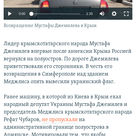
ПРИСОЕДИНЯЙТЕСЬ!
ПОБЕДИТЕЛЕЙ НЕ СУДЯТ?
0:00
1:33
КРЫМ.НЕПОКОРЕННЫЙ
Возвращение Мустафы Джемилева в Крым
ELIFBE
УКРАИНСКАЯ ПРОБЛЕМА КРЫМА
Лидер крымскотатарского народа Мустафа
Все сайты RFE/RL
Джемилев впервые после аннексии Крыма Россией
вернулся на полуостров. По дороге Джемилева
приветствовали его сторонники. В честь его
возвращения в Симферополе над зданием
Меджлиса опять вывесили украинский флаг.
Ранее машину, в которой из Киева в Крым ехал
народный депутат Украины Мустафа Джемилев и
председатель Меджлиса крымскотатарского народа
Рефат Чубаров,
не пропускали
на
административной границе полуострова в
Армянске. Мотивировали тем, что якобы