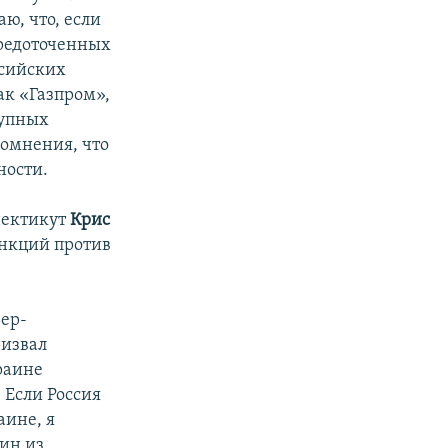
аю, что, если
средоточенных
ссийских
ак «Газпром»,
рупных
сомнения, что
ности.
нектикут
Крис
анкций против
ьер-
извал
раине
 Если Россия
аине, я
ин из