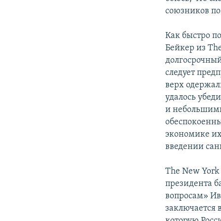
союзников по
Как быстро п
Бейкер из The
долгосрочный
следует предп
верх одержал
удалось убед
и небольшими
обеспокоенны
экономике их
введении сан
The New York
президента б
вопросам» Ив
заключается в
которую Росси