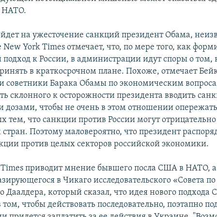
 НАТО.
ойдет на ужесточение санкций президент Обама, неизв
 New York Times отмечает, что, по мере того, как фор
 подход к России, в администрации идут споры о том,
ринять в краткосрочном плане. Похоже, отмечает Бейк
и советники Барака Обамы по экономическим вопрос
ить склонного к осторожности президента вводить сан
 дозами, чтобы не очень в этом отношении опережать
х тем, что санкции против России могут отрицательно 
 стран. Поэтому маловероятно, что президент распоря
кции против целых секторов российской экономики.
 Times приводит мнение бывшего посла США в НАТО, 
азирующегося в Чикаго исследовательского «Совета п
о Даалдера, который сказал, что идея нового подхода
 том, чтобы действовать последовательно, поэтапно по
и придется заплатить за ее действия в Украине. "Возм