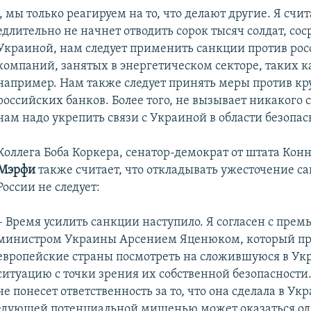
 мы только реагируем на то, что делают другие. Я счит
едлительно не начнет отводить сорок тысяч солдат, со
 Украиной, нам следует применить санкции против ро
компаний, занятых в энергетическом секторе, таких к
например. Нам также следует принять меры против к
российских банков. Более того, не вызывает никакого 
нам надо укрепить связи с Украиной в области безопас
Коллега Боба Коркера, сенатор-демократ от штата Кон
Мэрфи
также считает, что откладывать ужесточение с
России не следует:
– Время усилить санкции наступило. Я согласен с прем
министром Украины Арсением Яценюком, который пр
европейские страны посмотреть на сложившуюся в Ук
ситуацию с точки зрения их собственной безопасности.
не понесет ответственность за то, что она сделала в Укр
ледующей потенциальной мишенью может оказаться од