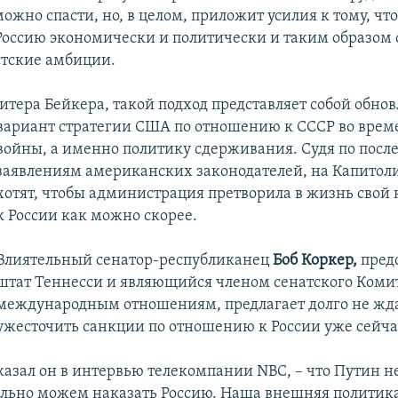
ожно спасти, но, в целом, приложит усилия к тому, чт
Россию экономически и политически и таким образом 
тские амбиции.
тера Бейкера, такой подход представляет собой обно
вариант стратегии США по отношению к СССР во врем
войны, а именно политику сдерживания. Судя по посл
заявлениям американских законодателей, на Капитол
хотят, чтобы администрация претворила в жизнь свой
к России как можно скорее.
Влиятельный сенатор-республиканец
Боб Коркер,
пред
штат Теннесси и являющийся членом сенатского Комит
международным отношениям, предлагает долго не жда
ужесточить санкции по отношению к России уже сейча
казал он в интервью телекомпании NBC, – что Путин не
льно можем наказать Россию. Наша внешняя политика