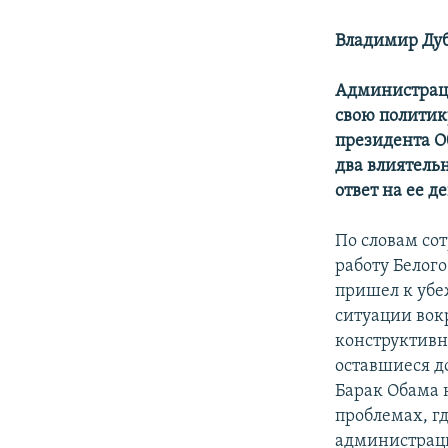
Владимир Ду
Администрац
свою политик
президента О
два влиятель
ответ на ее д
По словам со
работу Белог
пришел к убе
ситуации вок
конструктивн
оставшиеся д
Барак Обама 
проблемах, гд
администраци