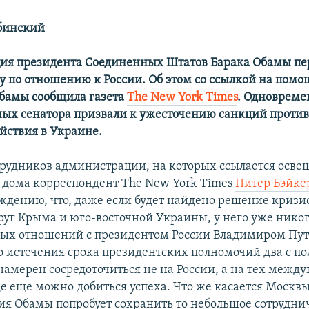
бинский
ия президента Соединенных Штатов Барака Обамы пе
у по отношению к России. Об этом со ссылкой на пом
бамы сообщила газета
The New York Times
. Одновреме
ных сенатора призвали к ужесточению санкций против
ействия в Украине.
трудников администрации, на которых ссылается ос
о дома корреспондент The New York Times
Питер Бэйке
ждению, что, даже если будет найдено решение кризи
руг Крыма и юго-восточной Украины, у него уже никог
ых отношений с президентом России Владимиром Пу
о истечения срока президентских полномочий два с по
намерен сосредоточиться не на России, а на тех межд
е еще можно добиться успеха. Что же касается Москвы
я Обамы попробует сохранить то небольшое сотруднич