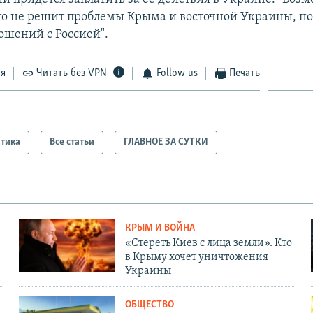
 это не решит проблемы Крыма и восточной Украины, но
ошений с Россией".
ся
Читать без VPN
Follow us
Печать
тика
Все статьи
ГЛАВНОЕ ЗА СУТКИ
КРЫМ И ВОЙНА
«Стереть Киев с лица земли». Кто
в Крыму хочет уничтожения
Украины
ОБЩЕСТВО