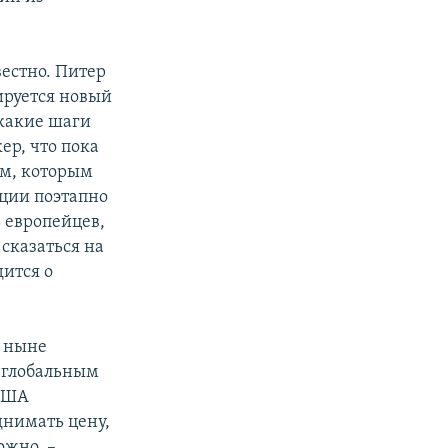
естно. Питер
мируется новый
 какие шаги
ер, что пока
ам, которым
кции поэтапно
 европейцев,
сказаться на
дится о
а ныне
о глобальным
 США
днимать цену,
ожно, –