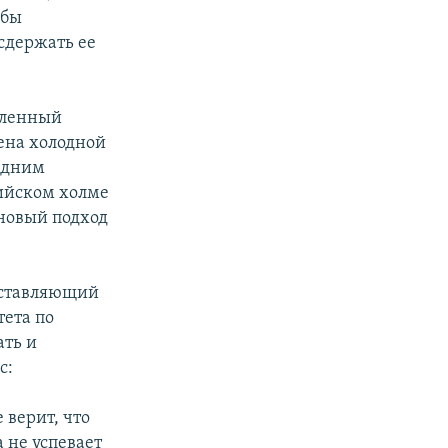
обы
сдержать ее
вленный
ена холодной
едним
ийском холме
 новый подход
ставляющий
ета по
ть и
с:
 верит, что
 не успевает