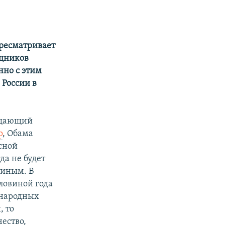
ресматривает
ощников
нно с этим
 России в
вещающий
р
, Обама
сной
да не будет
тиным. В
ловиной года
ународных
, то
ество,