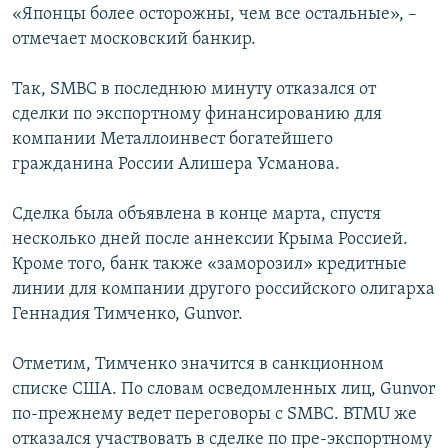
«Японцы более осторожны, чем все остальные», –
ПРИСОЕДИНЯЙТЕСЬ!
ПОБЕДИТЕЛЕЙ НЕ СУДЯТ?
отмечает московский банкир.
КРЫМ.НЕПОКОРЕННЫЙ
Так, SMBC в последнюю минуту отказался от
ELIFBE
сделки по экспортному финансированию для
УКРАИНСКАЯ ПРОБЛЕМА КРЫМА
компании Металлоинвест богатейшего
Все сайты RFE/RL
гражданина России Алишера Усманова.
Сделка была объявлена в конце марта, спустя
несколько дней после аннексии Крыма Россией.
Кроме того, банк также «заморозил» кредитные
линии для компании другого российского олигарха
Геннадия Тимченко, Gunvor.
Отметим, Тимченко значится в санкционном
списке США. По словам осведомленных лиц, Gunvor
по-прежнему ведет переговоры с SMBC. BTMU же
отказался участвовать в сделке по пре-экспортному