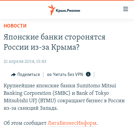
Доступность
ссылки
Вернуться
НОВОСТИ
к
НОВОСТИ
Японские банки сторонятся
основному
СПЕЦПРОЕКТЫ
содержанию
России из-за Крыма?
ВОДА
Вернутся
ГРУЗ 200
к
21 апреля 2014, 15:43
ИСТОРИЯ
КАРТА ВОЕННЫХ ОБЪЕКТОВ КРЫМА
главной
ЕЩЕ
Поделиться
Читать без VPN
11 ЛЕТ ОККУПАЦИИ КРЫМА. 11 ИСТОРИЙ СОПРОТИВЛЕНИЯ
навигации
Вернутся
РАДІО СВОБОДА
Крупнейшие японские банки Sumitomo Mitsui
ИНТЕРАКТИВ
к
Banking Corporation (SMBC) и Bank of Tokyo
КАК ОБОЙТИ БЛОКИРОВКУ
ИНФОГРАФИКА
поиску
Mitsubishi UFJ (BTMU) сокращают бизнес в России
ТЕЛЕПРОЕКТ КРЫМ.РЕАЛИИ
из-за санкций Запада.
Українською
СОВЕТЫ ПРАВОЗАЩИТНИКОВ
Qırımtatar
Об этом сообщает
ЛигаБизнесИнформ
.
ПРОПАВШИЕ БЕЗ ВЕСТИ