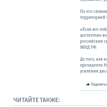
По его слова
территорией 
«Если все по
достаточно в
российских си
МИД РФ.
До того, как
президента Р
усиления дис
Поделить
ЧИТАЙТЕ ТАКЖЕ: