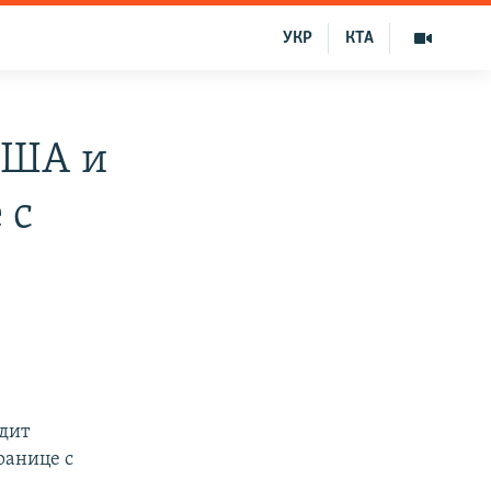
УКР
КТА
США и
 с
дит
ранице с