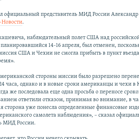
ил официальный представитель МИД России Александр
-Новости
.
кашевича, наблюдательный полет США над российско
 планировавшийся 14-16 апреля, был отменен, посколь
миссия США и Чехии не смогла прибыть в пункт въезда
ремя».
американской стороны миссии было разрешено перене
24 часа, однако и в новые сроки американцы и чехи в 
гда же последовала еще одна просьба о переносе сроко
анием ответили отказом, принимая во внимание, в час
ая сторона уже понесла определенные финансовые изд
риканского самолета наблюдения», – сказал официа
ь МИД России.
еряет, что России нечего скрывать.