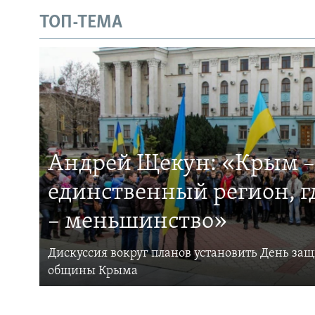
ТОП-ТЕМА
Андрей Щекун: «Крым –
единственный регион, 
– меньшинство»
Дискуссия вокруг планов установить День за
общины Крыма