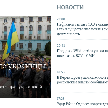
НОВОСТИ
23:00
Нефтяной гигант ОАЭ заявляе
атаки существенно повлияли 
деятельность
20:41
Продажи Wildberries упали н
после атак ВСУ – СМИ
где украинцы
18:53
В Керчи дрон упал на жилой 
российские власти сообщают
щиты прав украинской
17:28
Удар РФ по Одессе: поврежде