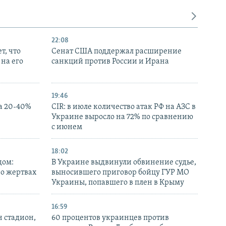
22:08
т, что
Сенат США поддержал расширение
на его
санкций против России и Ирана
19:46
а 20-40%
CIR: в июле количество атак РФ на АЗС в
Украине выросло на 72% по сравнению
с июнем
18:02
дом:
В Украине выдвинули обвинение судье,
 о жертвах
выносившего приговор бойцу ГУР МО
Украины, попавшего в плен в Крыму
16:59
н стадион,
60 процентов украинцев против