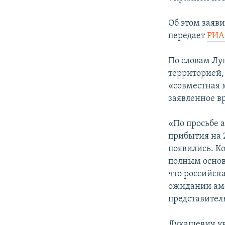
ПОБЕДИТЕЛЕЙ НЕ СУДЯТ?
КРЫМ.НЕПОКОРЕННЫЙ
Об этом заяв
передает
РИА
ELIFBE
УКРАИНСКАЯ ПРОБЛЕМА КРЫМА
По словам Лу
территорией,
«совместная 
заявленное в
«По просьбе 
прибытия на 
появились. Ко
полным основ
что российск
ожидании аме
представител
Лукашевич ув