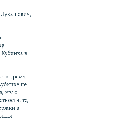
 Лукашевич,
й
ку
 Кубинка в
сти время
Кубинке не
в, мы с
тности, то,
ержки в
льный