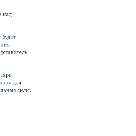
и над
 будет
ения
едставитель
етарь
иной для
ельные силы.