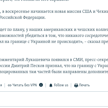
м, в воскресенье начинается новая миссия США и Чехи
Российской Федерации.
йдет по плану, у наших американских и чешских коллег
озможностей убедиться в том, что никакого сосредоточ
л на границе с Украиной не происходит», – сказал пр
 комментарий Лукашевича появился в СМИ, пресс-секр
оссии Дмитрий Песков признал, что на границу с Укра
лоцированных там частей были направлены дополнит
ся
Читать без VPN
Follow us
Печать