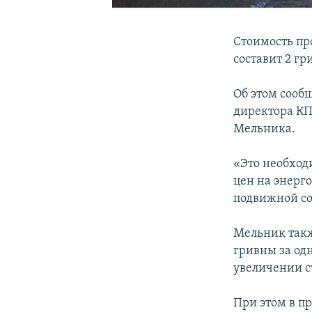
Стоимость про
составит 2 гр
Об этом сооб
директора КП
Мельника.
«Это необход
цен на энерг
подвижной сос
Мельник такж
гривны за од
увеличении с
При этом в пр