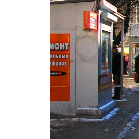
ПОБЕДИТЕЛЕЙ НЕ СУДЯТ?
КРЫМ.НЕПОКОРЕННЫЙ
ELIFBE
УКРАИНСКАЯ ПРОБЛЕМА КРЫМА