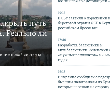
возник пожар с детонацией 
19:15
В СБУ заявили о поражении 
закрыть путь
береговой охраны ФСБ в Керч
российском Ярославле
. Реально ли
17:40
Разработка баллистики и
антибаллистики: Зеленский
ление новой системы
«нужных результатов» в 2026
годах
16:18
В Украине сообщили о подоз
бывшим налоговикам из Кры
которые перешли на сторону