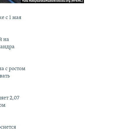
е с 1 мая
й на
сандра
а с ростом
вать
яет 2,07
ном
оснется