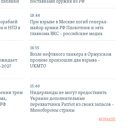
– паблики
поставками оружия из РФ
18:44
кораблей
При взрыве в Москве погиб генерал-
и и НПЗ в
майор армии РФ Плохотнюк и зять
главкома ВКС – российские медиа
16:55
Возле нефтяного танкера в Ормузском
 ожидает
проливе произошли два взрыва –
-2027
UKMTO
15:40
рении трем
Нидерланды не могут предоставить
ма,
Украине дополнительные
 РФ
перехватчики Patriot из своих запасов –
Минобороны страны
БОЛЬШЕ