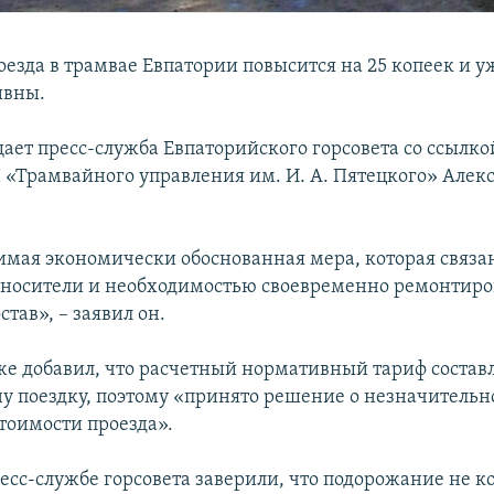
езда в трамвае Евпатории повысится на 25 копеек и уж
ивны.
щает пресс-служба Евпаторийского горсовета со ссылко
 «Трамвайного управления им. И. А. Пятецкого» Алек
имая экономически обоснованная мера, которая связан
оносители и необходимостью своевременно ремонтиро
тав», – заявил
он.
е добавил, что расчетный нормативный тариф составл
ну поездку, поэтому «принято решение о незначитель
тоимости проезда».
есс-службе горсовета заверили, что подорожание не к