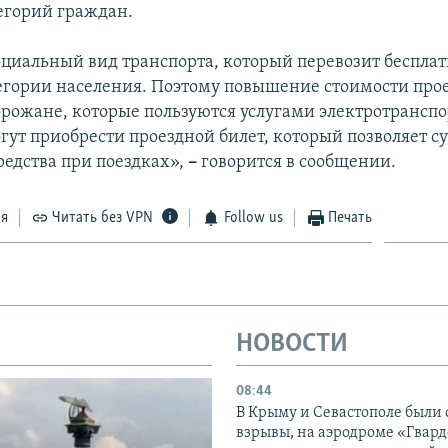
егорий граждан.
оциальный вид транспорта, который перевозит бесплат
егории населения. Поэтому повышение стоимости прое
горожане, которые пользуются услугами электротранспо
огут приобрести проездной билет, который позволяет 
редства при поездках»,
–
говорится в сообщении.
ся
Читать без VPN
Follow us
Печать
НОВОСТИ
08:44
В Крыму и Севастополе были
взрывы, на аэродроме «Гвар