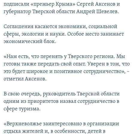
подписали «премьер Крыма» Сергей Аксенов и
ПРИСОЕДИНЯЙТЕСЬ!
ПОБЕДИТЕЛЕЙ НЕ СУДЯТ?
губернатор Тверской области Андрей Шевелев.
КРЫМ.НЕПОКОРЕННЫЙ
Соглашения касаются экономики, социальной
ELIFBE
сферы, экологии и науки. Особое место занимает
УКРАИНСКАЯ ПРОБЛЕМА КРЫМА
экономический блок.
Все сайты RFE/RL
«Нам есть, что перенять у Тверского региона. Мы
готовы также передать свой опыт. Уверен в том, что
это будет широкое и позитивное сотрудничество», –
отметил Аксенов.
В свою очередь, руководитель Тверской области
одним из приоритетов назвал сотрудничество в
сфере туризма.
«Верхневолжье заинтересовано в организации
отдыха жителей и, в особенности, детей в