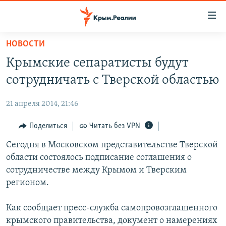
Доступность
ссылки
Вернуться
НОВОСТИ
к
НОВОСТИ
Крымские сепаратисты будут
основному
СПЕЦПРОЕКТЫ
содержанию
сотрудничать с Тверской областью
ВОДА
Вернутся
ГРУЗ 200
к
21 апреля 2014, 21:46
ИСТОРИЯ
КАРТА ВОЕННЫХ ОБЪЕКТОВ КРЫМА
главной
ЕЩЕ
Поделиться
Читать без VPN
11 ЛЕТ ОККУПАЦИИ КРЫМА. 11 ИСТОРИЙ СОПРОТИВЛЕНИЯ
навигации
Вернутся
РАДІО СВОБОДА
Сегодня в Московском представительстве Тверской
ИНТЕРАКТИВ
к
области состоялось подписание соглашения о
КАК ОБОЙТИ БЛОКИРОВКУ
ИНФОГРАФИКА
поиску
сотрудничестве между Крымом и Тверским
ТЕЛЕПРОЕКТ КРЫМ.РЕАЛИИ
регионом.
Українською
СОВЕТЫ ПРАВОЗАЩИТНИКОВ
Qırımtatar
Как сообщает пресс-служба самопровозглашенного
ПРОПАВШИЕ БЕЗ ВЕСТИ
крымского правительства, документ о намерениях