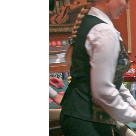
ПОБЕДИТЕЛЕЙ НЕ СУДЯТ?
КРЫМ.НЕПОКОРЕННЫЙ
ELIFBE
УКРАИНСКАЯ ПРОБЛЕМА КРЫМА