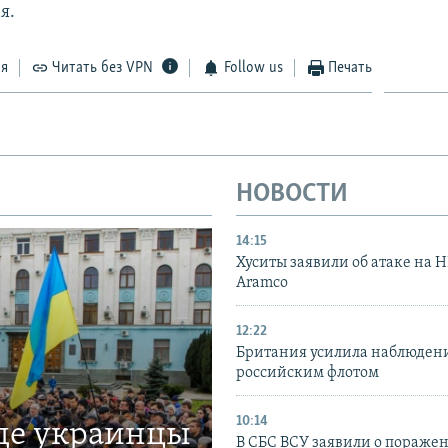
я.
ся
Читать без VPN
Follow us
Печать
НОВОСТИ
14:15
Хуситы заявили об атаке на 
Aramco
12:22
Британия усилила наблюдени
российским флотом
10:14
где украинцы
В СБС ВСУ заявили о пораже