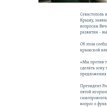
Севастополь 
Крыму, заяви
вопросам Вяче
развития – в
Об этом сообщ
крымской вла
«Мы против то
сделать зону
предложения
Президент Ро
пятой игорно
самопровозгл
вопрос о фун