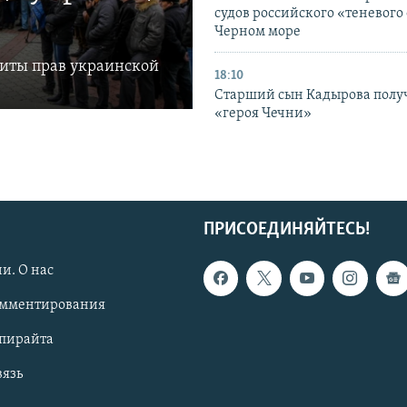
судов российского «теневого 
Черном море
щиты прав украинской
18:10
Старший сын Кадырова полу
«героя Чечни»
ПРИСОЕДИНЯЙТЕСЬ!
и. О нас
омментирования
опирайта
вязь