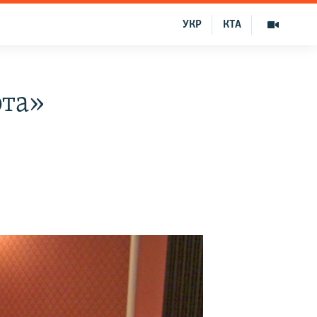
УКР
КТА
рта»