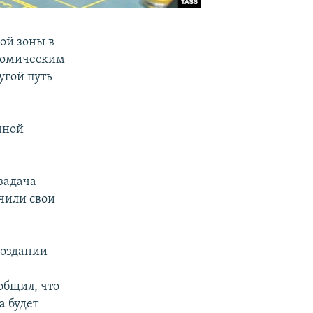
ой зоны в
ономическим
угой путь
нной
 задача
чили свои
создании
общил, что
а будет