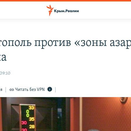
тополь против «зоны аза
на
 09:10
ся
Читать без VPN