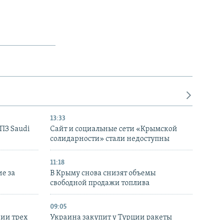
13:33
НПЗ Saudi
Сайт и социальные сети «Крымской
солидарности» стали недоступны
11:18
е за
В Крыму снова снизят объемы
свободной продажи топлива
09:05
нии трех
Украина закупит у Турции ракеты