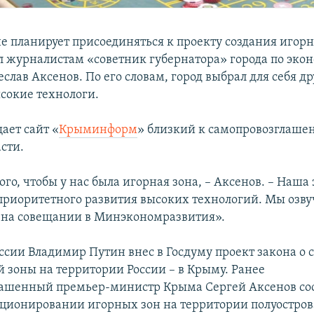
не планирует присоединяться к проекту создания игорн
л журналистам «советник губернатора» города по эк
слав Аксенов. По его словам, город выбрал для себя др
ысокие технологи.
ает сайт «
Крыминформ
» близкий к самопровозглаше
сти.
го, чтобы у нас была игорная зона, – Аксенов. – Наша
 приоритетного развития высоких технологий. Мы озву
 на совещании в Минэкономразвития».
ссии Владимир Путин внес в Госдуму проект закона о 
й зоны на территории России – в Крыму. Ранее
ашенный премьер-министр Крыма Сергей Аксенов со
кционировании игорных зон на территории полуостров