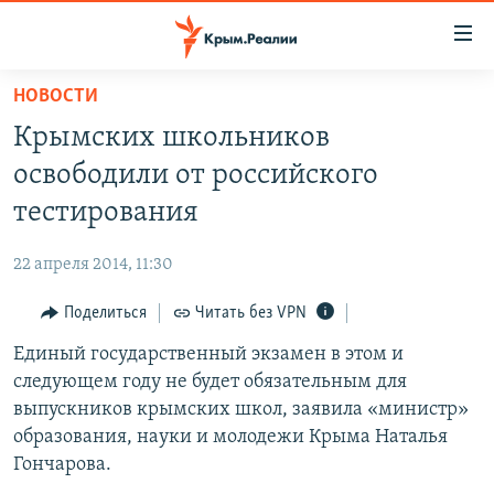
Доступность
ссылки
Вернуться
НОВОСТИ
к
НОВОСТИ
Крымских школьников
основному
СПЕЦПРОЕКТЫ
содержанию
освободили от российского
ВОДА
Вернутся
ГРУЗ 200
тестирования
к
ИСТОРИЯ
КАРТА ВОЕННЫХ ОБЪЕКТОВ КРЫМА
главной
22 апреля 2014, 11:30
ЕЩЕ
11 ЛЕТ ОККУПАЦИИ КРЫМА. 11 ИСТОРИЙ СОПРОТИВЛЕНИЯ
навигации
Вернутся
Поделиться
Читать без VPN
РАДІО СВОБОДА
ИНТЕРАКТИВ
к
Единый государственный экзамен в этом и
КАК ОБОЙТИ БЛОКИРОВКУ
ИНФОГРАФИКА
поиску
следующем году не будет обязательным для
ТЕЛЕПРОЕКТ КРЫМ.РЕАЛИИ
выпускников крымских школ, заявила «министр»
Українською
образования, науки и молодежи Крыма Наталья
СОВЕТЫ ПРАВОЗАЩИТНИКОВ
Qırımtatar
Гончарова.
ПРОПАВШИЕ БЕЗ ВЕСТИ