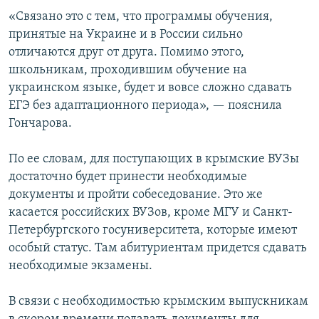
ПРИСОЕДИНЯЙТЕСЬ!
ПОБЕДИТЕЛЕЙ НЕ СУДЯТ?
«Связано это с тем, что программы обучения,
принятые на Украине и в России сильно
КРЫМ.НЕПОКОРЕННЫЙ
отличаются друг от друга. Помимо этого,
ELIFBE
школьникам, проходившим обучение на
украинском языке, будет и вовсе сложно сдавать
УКРАИНСКАЯ ПРОБЛЕМА КРЫМА
ЕГЭ без адаптационного периода», — пояснила
Все сайты RFE/RL
Гончарова.
По ее словам, для поступающих в крымские ВУЗы
достаточно будет принести необходимые
документы и пройти собеседование. Это же
касается российских ВУЗов, кроме МГУ и Санкт-
Петербургского госуниверситета, которые имеют
особый статус. Там абитуриентам придется сдавать
необходимые экзамены.
В связи с необходимостью крымским выпускникам